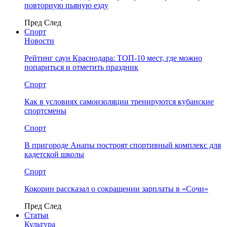
повторную пьяную езду
Пред
След
Спорт
Новости
Рейтинг саун Краснодара: ТОП-10 мест, где можно
попариться и отметить праздник
Спорт
Как в условиях самоизоляции тренируются кубанские
спортсмены
Спорт
В пригороде Анапы построят спортивный комплекс для
кадетской школы
Спорт
Кокорин рассказал о сокращении зарплаты в «Сочи»
Пред
След
Статьи
Культура