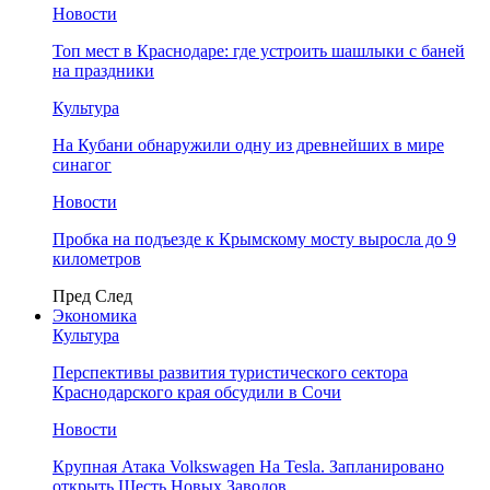
Новости
Топ мест в Краснодаре: где устроить шашлыки с баней
на праздники
Культура
На Кубани обнаружили одну из древнейших в мире
синагог
Новости
Пробка на подъезде к Крымскому мосту выросла до 9
километров
Пред
След
Экономика
Культура
Перспективы развития туристического сектора
Краснодарского края обсудили в Сочи
Новости
Крупная Атака Volkswagen На Tesla. Запланировано
открыть Шесть Новых Заводов