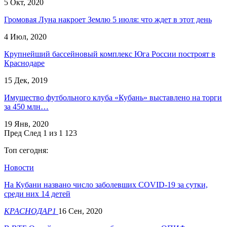
5 Окт, 2020
Громовая Луна накроет Землю 5 июля: что ждет в этот день
4 Июл, 2020
Крупнейший бассейновый комплекс Юга России построят в
Краснодаре
15 Дек, 2019
Имущество футбольного клуба «Кубань» выставлено на торги
за 450 млн…
19 Янв, 2020
Пред
След
1 из 1 123
Топ сегодня:
Новости
На Кубани названо число заболевших COVID-19 за сутки,
среди них 14 детей
КРАСНОДАР1
16 Сен, 2020