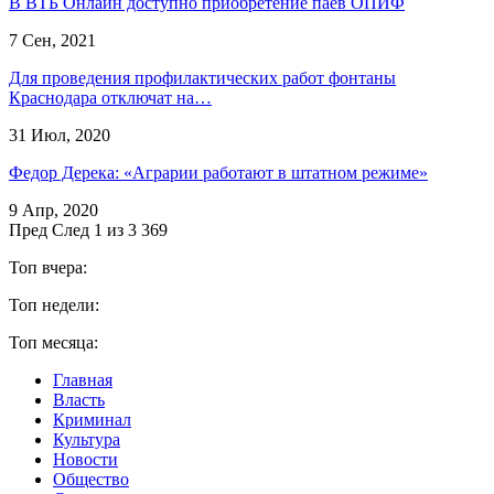
В ВТБ Онлайн доступно приобретение паев ОПИФ
7 Сен, 2021
Для проведения профилактических работ фонтаны
Краснодара отключат на…
31 Июл, 2020
Федор Дерека: «Аграрии работают в штатном режиме»
9 Апр, 2020
Пред
След
1 из 3 369
Топ вчера:
Топ недели:
Топ месяца:
Главная
Власть
Криминал
Культура
Новости
Общество