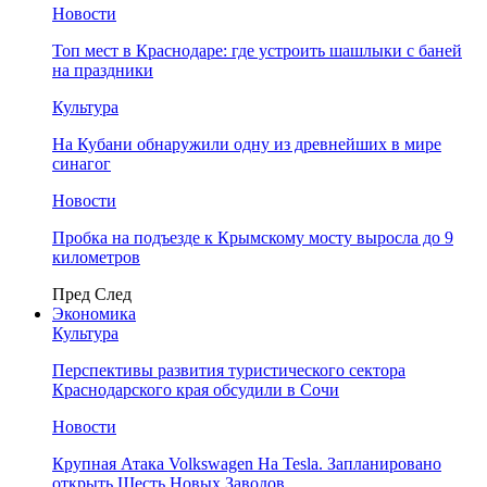
Новости
Топ мест в Краснодаре: где устроить шашлыки с баней
на праздники
Культура
На Кубани обнаружили одну из древнейших в мире
синагог
Новости
Пробка на подъезде к Крымскому мосту выросла до 9
километров
Пред
След
Экономика
Культура
Перспективы развития туристического сектора
Краснодарского края обсудили в Сочи
Новости
Крупная Атака Volkswagen На Tesla. Запланировано
открыть Шесть Новых Заводов