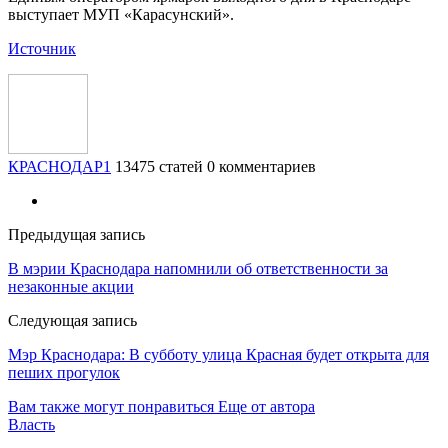
выступает МУП «Карасунский».
Источник
КРАСНОДАР1
13475 статей
0 комментариев
Предыдущая запись
В мэрии Краснодара напомнили об ответственности за
незаконные акции
Следующая запись
Мэр Краснодара: В субботу улица Красная будет открыта для
пеших прогулок
Вам также могут понравиться
Еще от автора
Власть