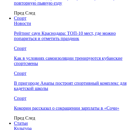
повторную пьяную езду
Пред
След
Спорт
Новости
Рейтинг саун Краснодара: ТОП-10 мест, где можно
попариться и отметить праздник
Спорт
Как в условиях самоизоляции тренируются кубанские
спортсмены
Спорт
В пригороде Анапы построят спортивный комплекс для
кадетской школы
Спорт
Кокорин рассказал о сокращении зарплаты в «Сочи»
Пред
След
Статьи
Культура