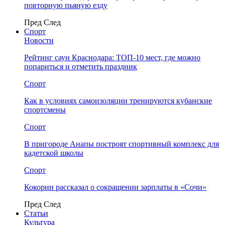
повторную пьяную езду
Пред
След
Спорт
Новости
Рейтинг саун Краснодара: ТОП-10 мест, где можно
попариться и отметить праздник
Спорт
Как в условиях самоизоляции тренируются кубанские
спортсмены
Спорт
В пригороде Анапы построят спортивный комплекс для
кадетской школы
Спорт
Кокорин рассказал о сокращении зарплаты в «Сочи»
Пред
След
Статьи
Культура