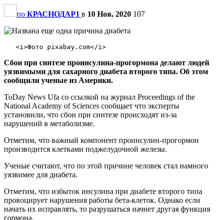
по
КРАСНОДАР1
в
10 Ноя, 2020
107
Сбои при синтезе проинсулина-прогормона делают людей
уязвимыми для сахарного диабета второго типа. Об этом
сообщили ученые из Америки.
ToDay News Ufa со ссылкой на журнал Proceedings of the
National Academy of Sciences сообщает что эксперты
установили, что сбои при синтезе происходят из-за
нарушений в метаболизме.
Отметим, что важный компонент проинсулин-прогормон
производится клетками поджелудочной железы.
Ученые считают, что по этой причине человек стал намного
уязвимее для диабета.
Отметим, что избыток инсулина при диабете второго типа
провоцирует нарушения работы бета-клеток. Однако если
начать их исправлять, то разрушаться начнет другая функция
гормона.