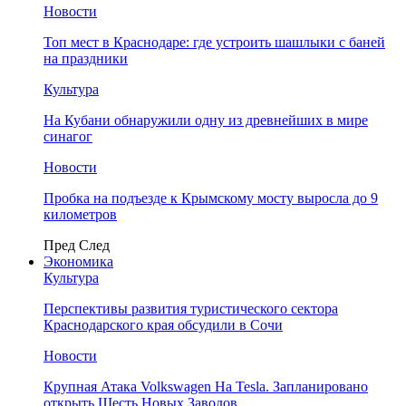
Новости
Топ мест в Краснодаре: где устроить шашлыки с баней
на праздники
Культура
На Кубани обнаружили одну из древнейших в мире
синагог
Новости
Пробка на подъезде к Крымскому мосту выросла до 9
километров
Пред
След
Экономика
Культура
Перспективы развития туристического сектора
Краснодарского края обсудили в Сочи
Новости
Крупная Атака Volkswagen На Tesla. Запланировано
открыть Шесть Новых Заводов