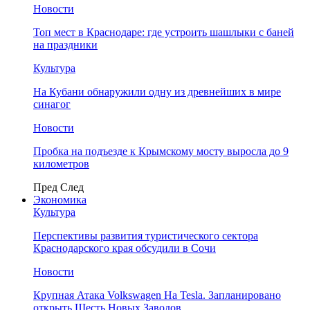
Новости
Топ мест в Краснодаре: где устроить шашлыки с баней
на праздники
Культура
На Кубани обнаружили одну из древнейших в мире
синагог
Новости
Пробка на подъезде к Крымскому мосту выросла до 9
километров
Пред
След
Экономика
Культура
Перспективы развития туристического сектора
Краснодарского края обсудили в Сочи
Новости
Крупная Атака Volkswagen На Tesla. Запланировано
открыть Шесть Новых Заводов