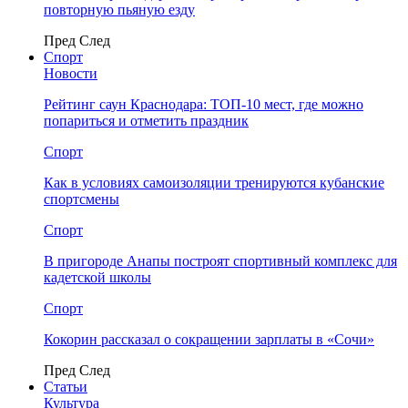
повторную пьяную езду
Пред
След
Спорт
Новости
Рейтинг саун Краснодара: ТОП-10 мест, где можно
попариться и отметить праздник
Спорт
Как в условиях самоизоляции тренируются кубанские
спортсмены
Спорт
В пригороде Анапы построят спортивный комплекс для
кадетской школы
Спорт
Кокорин рассказал о сокращении зарплаты в «Сочи»
Пред
След
Статьи
Культура