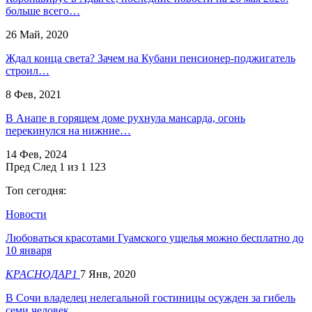
больше всего…
26 Май, 2020
Ждал конца света? Зачем на Кубани пенсионер-поджигатель
строил…
8 Фев, 2021
В Анапе в горящем доме рухнула мансарда, огонь
перекинулся на нижние…
14 Фев, 2024
Пред
След
1 из 1 123
Топ сегодня:
Новости
Любоваться красотами Гуамского ущелья можно бесплатно до
10 января
КРАСНОДАР1
7 Янв, 2020
В Сочи владелец нелегальной гостиницы осужден за гибель
семи человек