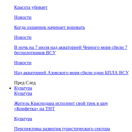
Красота убивает
Новости
Когда охранник начинает воровать
Новости
В ночь на 7 июля над акваторией Черного моря сбили 7
беспилотников ВСУ
Новости
Над акваторией Азовского моря сбили один БПЛА ВСУ
Пред
След
Культура
Культура
Житель Краснодара исполнит свой трек в шоу
«Конфетка» на ТНТ
Культура
Перспективы развития туристического сектора