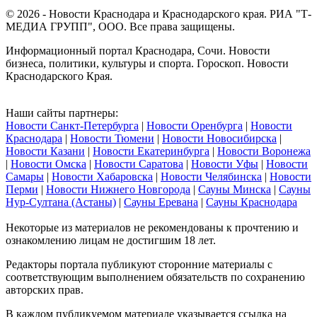
© 2026 - Новости Краснодара и Краснодарского края. РИА "Т-
МЕДИА ГРУПП", ООО. Все права защищены.
Информационный портал Краснодара, Сочи. Новости
бизнеса, политики, культуры и спорта. Гороскоп. Новости
Краснодарского Края.
Наши сайты партнеры:
Новости Санкт-Петербурга
|
Новости Оренбурга
|
Новости
Краснодара
|
Новости Тюмени
|
Новости Новосибирска
|
Новости Казани
|
Новости Екатеринбурга
|
Новости Воронежа
|
Новости Омска
|
Новости Саратова
|
Новости Уфы
|
Новости
Самары
|
Новости Хабаровска
|
Новости Челябинска
|
Новости
Перми
|
Новости Нижнего Новгорода
|
Сауны Минска
|
Сауны
Нур-Султана (Астаны)
|
Сауны Еревана
|
Сауны Краснодара
Некоторые из материалов не рекомендованы к прочтению и
ознакомлению лицам не достигшим 18 лет.
Редакторы портала публикуют сторонние материалы с
соответствующим выполнением обязательств по сохранению
авторских прав.
В каждом публикуемом материале указывается ссылка на