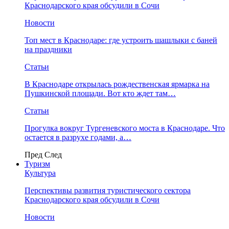
Краснодарского края обсудили в Сочи
Новости
Топ мест в Краснодаре: где устроить шашлыки с баней
на праздники
Статьи
В Краснодаре открылась рождественская ярмарка на
Пушкинской площади. Вот кто ждет там…
Статьи
Прогулка вокруг Тургеневского моста в Краснодаре. Что
остается в разрухе годами, а…
Пред
След
Туризм
Культура
Перспективы развития туристического сектора
Краснодарского края обсудили в Сочи
Новости