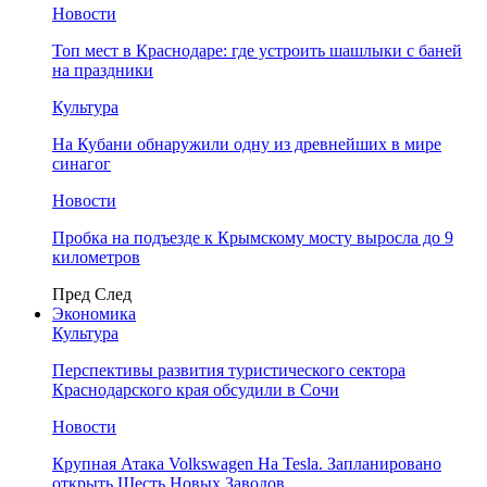
Новости
Топ мест в Краснодаре: где устроить шашлыки с баней
на праздники
Культура
На Кубани обнаружили одну из древнейших в мире
синагог
Новости
Пробка на подъезде к Крымскому мосту выросла до 9
километров
Пред
След
Экономика
Культура
Перспективы развития туристического сектора
Краснодарского края обсудили в Сочи
Новости
Крупная Атака Volkswagen На Tesla. Запланировано
открыть Шесть Новых Заводов