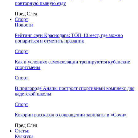
повторную пьяную езду
Пред
След
Спорт
Новости
Рейтинг саун Краснодара: ТОП-10 мест, где можно
попариться и отметить праздник
Спорт
Как в условиях самоизоляции тренируются кубанские
спортсмены
Спорт
В пригороде Анапы построят спортивный комплекс для
кадетской школы
Спорт
Кокорин рассказал о сокращении зарплаты в «Сочи»
Пред
След
Статьи
Культура