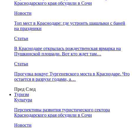
Краснодарского края обсудили в Сочи
Новости
Топ мест в Краснодаре: где устроить шашлыки с баней
на праздники
Статьи
В Краснодаре открылась рождественская ярмарка на
Пушкинской площади. Вот кто ждет там…
Статьи
Прогулка вокруг Тургеневского моста в Краснодаре. Что
остается в разрухе годами, а…
Пред
След
Туризм
Культура
Перспективы развития туристического сектора
Краснодарского края обсудили в Сочи
Новости