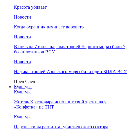
Красота убивает
Новости
Когда охранник начинает воровать
Новости
В ночь на 7 июля над акваторией Черного моря сбили 7
беспилотников ВСУ
Новости
Над акваторией Азовского моря сбили один БПЛА ВСУ
Пред
След
Культура
Культура
Житель Краснодара исполнит свой трек в шоу
«Конфетка» на ТНТ
Культура
Перспективы развития туристического сектора