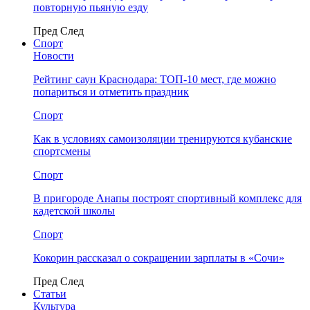
повторную пьяную езду
Пред
След
Спорт
Новости
Рейтинг саун Краснодара: ТОП-10 мест, где можно
попариться и отметить праздник
Спорт
Как в условиях самоизоляции тренируются кубанские
спортсмены
Спорт
В пригороде Анапы построят спортивный комплекс для
кадетской школы
Спорт
Кокорин рассказал о сокращении зарплаты в «Сочи»
Пред
След
Статьи
Культура