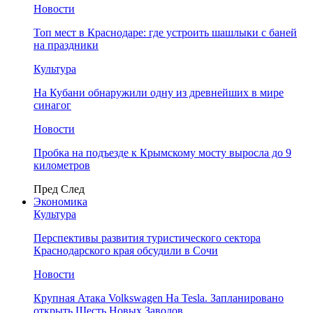
Новости
Топ мест в Краснодаре: где устроить шашлыки с баней
на праздники
Культура
На Кубани обнаружили одну из древнейших в мире
синагог
Новости
Пробка на подъезде к Крымскому мосту выросла до 9
километров
Пред
След
Экономика
Культура
Перспективы развития туристического сектора
Краснодарского края обсудили в Сочи
Новости
Крупная Атака Volkswagen На Tesla. Запланировано
открыть Шесть Новых Заводов