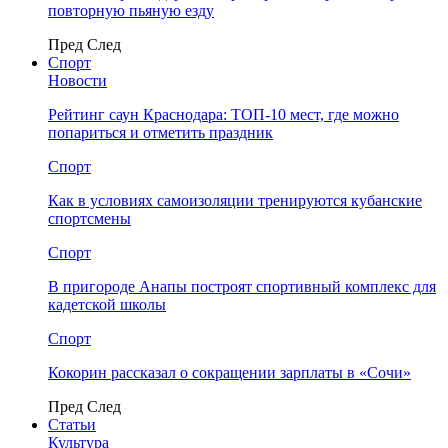
повторную пьяную езду
Пред
След
Спорт
Новости
Рейтинг саун Краснодара: ТОП-10 мест, где можно
попариться и отметить праздник
Спорт
Как в условиях самоизоляции тренируются кубанские
спортсмены
Спорт
В пригороде Анапы построят спортивный комплекс для
кадетской школы
Спорт
Кокорин рассказал о сокращении зарплаты в «Сочи»
Пред
След
Статьи
Культура