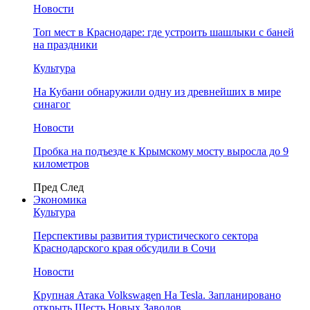
Новости
Топ мест в Краснодаре: где устроить шашлыки с баней
на праздники
Культура
На Кубани обнаружили одну из древнейших в мире
синагог
Новости
Пробка на подъезде к Крымскому мосту выросла до 9
километров
Пред
След
Экономика
Культура
Перспективы развития туристического сектора
Краснодарского края обсудили в Сочи
Новости
Крупная Атака Volkswagen На Tesla. Запланировано
открыть Шесть Новых Заводов