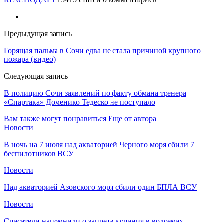
Предыдущая запись
Горящая пальма в Сочи едва не стала причиной крупного
пожара (видео)
Следующая запись
В полицию Сочи заявлений по факту обмана тренера
«Спартака» Доменико Тедеско не поступало
Вам также могут понравиться
Еще от автора
Новости
В ночь на 7 июля над акваторией Черного моря сбили 7
беспилотников ВСУ
Новости
Над акваторией Азовского моря сбили один БПЛА ВСУ
Новости
Спасатели напомнили о запрете купания в водоемах