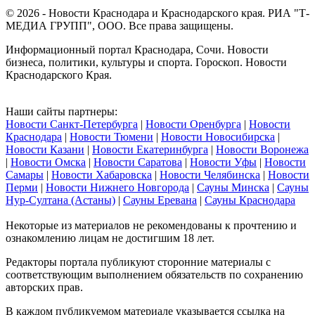
© 2026 - Новости Краснодара и Краснодарского края. РИА "Т-
МЕДИА ГРУПП", ООО. Все права защищены.
Информационный портал Краснодара, Сочи. Новости
бизнеса, политики, культуры и спорта. Гороскоп. Новости
Краснодарского Края.
Наши сайты партнеры:
Новости Санкт-Петербурга
|
Новости Оренбурга
|
Новости
Краснодара
|
Новости Тюмени
|
Новости Новосибирска
|
Новости Казани
|
Новости Екатеринбурга
|
Новости Воронежа
|
Новости Омска
|
Новости Саратова
|
Новости Уфы
|
Новости
Самары
|
Новости Хабаровска
|
Новости Челябинска
|
Новости
Перми
|
Новости Нижнего Новгорода
|
Сауны Минска
|
Сауны
Нур-Султана (Астаны)
|
Сауны Еревана
|
Сауны Краснодара
Некоторые из материалов не рекомендованы к прочтению и
ознакомлению лицам не достигшим 18 лет.
Редакторы портала публикуют сторонние материалы с
соответствующим выполнением обязательств по сохранению
авторских прав.
В каждом публикуемом материале указывается ссылка на