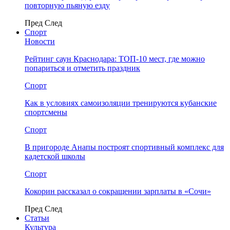
повторную пьяную езду
Пред
След
Спорт
Новости
Рейтинг саун Краснодара: ТОП-10 мест, где можно
попариться и отметить праздник
Спорт
Как в условиях самоизоляции тренируются кубанские
спортсмены
Спорт
В пригороде Анапы построят спортивный комплекс для
кадетской школы
Спорт
Кокорин рассказал о сокращении зарплаты в «Сочи»
Пред
След
Статьи
Культура