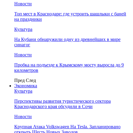
Новости
Топ мест в Краснодаре: где устроить шашлыки с баней
на праздники
Культура
На Кубани обнаружили одну из древнейших в мире
синагог
Новости
Пробка на подъезде к Крымскому мосту выросла до 9
километров
Пред
След
Экономика
Культура
Перспективы развития туристического сектора
Краснодарского края обсудили в Сочи
Новости
Крупная Атака Volkswagen На Tesla. Запланировано
открыть Шесть Новых Заводов