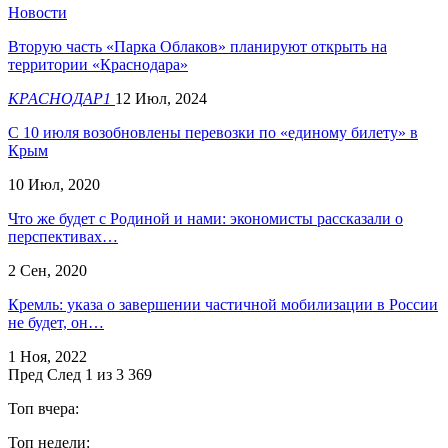
Новости
Вторую часть «Парка Облаков» планируют открыть на
территории «Краснодара»
КРАСНОДАР1
12 Июл, 2024
С 10 июля возобновлены перевозки по «единому билету» в
Крым
10 Июл, 2020
Что же будет с Родиной и нами: экономисты рассказали о
перспективах…
2 Сен, 2020
Кремль: указа о завершении частичной мобилизации в России
не будет, он…
1 Ноя, 2022
Пред
След
1 из 3 369
Топ вчера:
Топ недели: