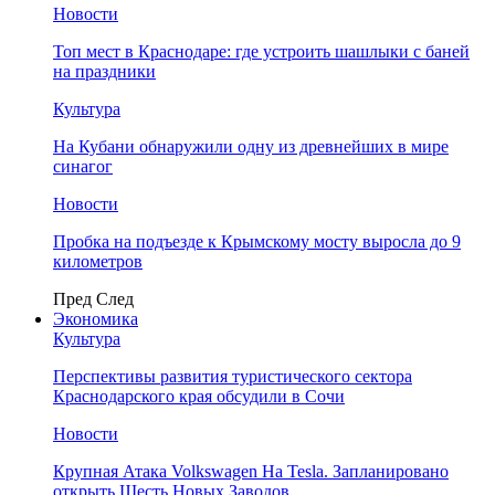
Новости
Топ мест в Краснодаре: где устроить шашлыки с баней
на праздники
Культура
На Кубани обнаружили одну из древнейших в мире
синагог
Новости
Пробка на подъезде к Крымскому мосту выросла до 9
километров
Пред
След
Экономика
Культура
Перспективы развития туристического сектора
Краснодарского края обсудили в Сочи
Новости
Крупная Атака Volkswagen На Tesla. Запланировано
открыть Шесть Новых Заводов