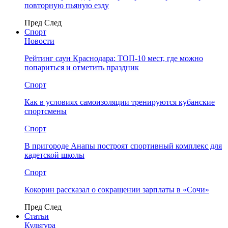
повторную пьяную езду
Пред
След
Спорт
Новости
Рейтинг саун Краснодара: ТОП-10 мест, где можно
попариться и отметить праздник
Спорт
Как в условиях самоизоляции тренируются кубанские
спортсмены
Спорт
В пригороде Анапы построят спортивный комплекс для
кадетской школы
Спорт
Кокорин рассказал о сокращении зарплаты в «Сочи»
Пред
След
Статьи
Культура