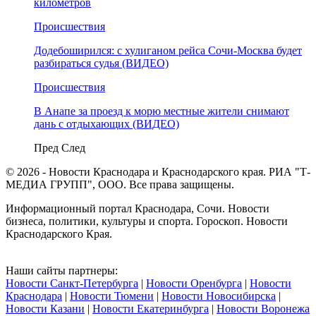
километров
Происшествия
Додебоширился: с хулиганом рейса Сочи-Москва будет
разбираться судья (ВИДЕО)
Происшествия
В Анапе за проезд к морю местные жители снимают
дань с отдыхающих (ВИДЕО)
Пред
След
© 2026 - Новости Краснодара и Краснодарского края. РИА "Т-
МЕДИА ГРУПП", ООО. Все права защищены.
Информационный портал Краснодара, Сочи. Новости
бизнеса, политики, культуры и спорта. Гороскоп. Новости
Краснодарского Края.
Наши сайты партнеры:
Новости Санкт-Петербурга
|
Новости Оренбурга
|
Новости
Краснодара
|
Новости Тюмени
|
Новости Новосибирска
|
Новости Казани
|
Новости Екатеринбурга
|
Новости Воронежа