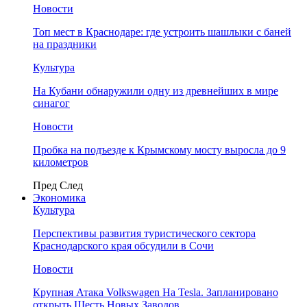
Новости
Топ мест в Краснодаре: где устроить шашлыки с баней
на праздники
Культура
На Кубани обнаружили одну из древнейших в мире
синагог
Новости
Пробка на подъезде к Крымскому мосту выросла до 9
километров
Пред
След
Экономика
Культура
Перспективы развития туристического сектора
Краснодарского края обсудили в Сочи
Новости
Крупная Атака Volkswagen На Tesla. Запланировано
открыть Шесть Новых Заводов