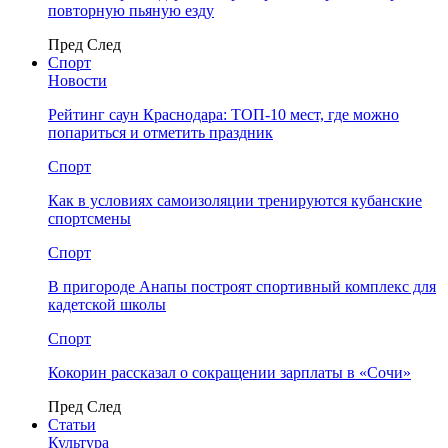
повторную пьяную езду
Пред
След
Спорт
Новости
Рейтинг саун Краснодара: ТОП-10 мест, где можно
попариться и отметить праздник
Спорт
Как в условиях самоизоляции тренируются кубанские
спортсмены
Спорт
В пригороде Анапы построят спортивный комплекс для
кадетской школы
Спорт
Кокорин рассказал о сокращении зарплаты в «Сочи»
Пред
След
Статьи
Культура