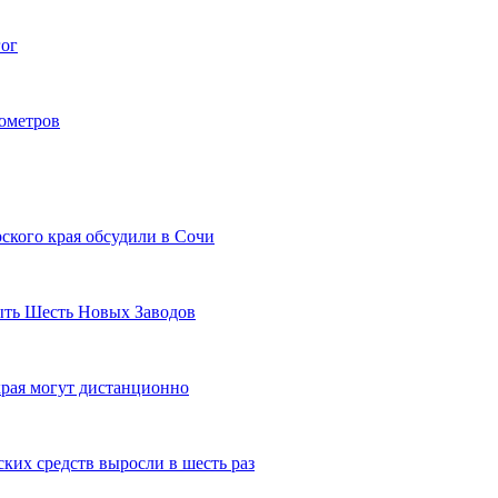
гог
лометров
ского края обсудили в Сочи
рыть Шесть Новых Заводов
рая могут дистанционно
ких средств выросли в шесть раз