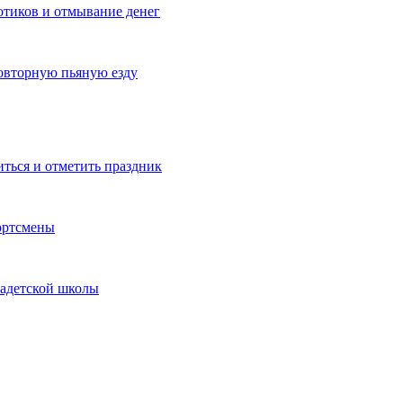
котиков и отмывание денег
овторную пьяную езду
иться и отметить праздник
ортсмены
кадетской школы