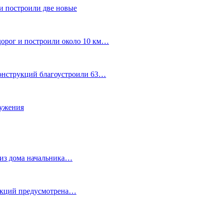
и построили две новые
дорог и построили около 10 км…
конструкций благоустроили 63…
лужения
о из дома начальника…
 акций предусмотрена…