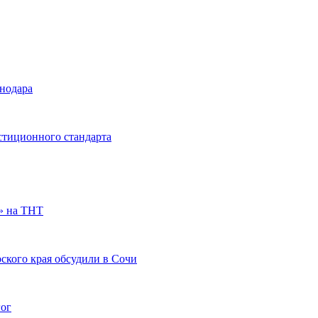
снодара
стиционного стандарта
» на ТНТ
ского края обсудили в Сочи
гог