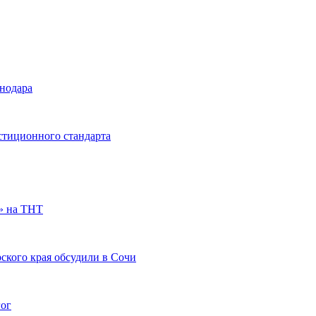
снодара
стиционного стандарта
» на ТНТ
ского края обсудили в Сочи
гог