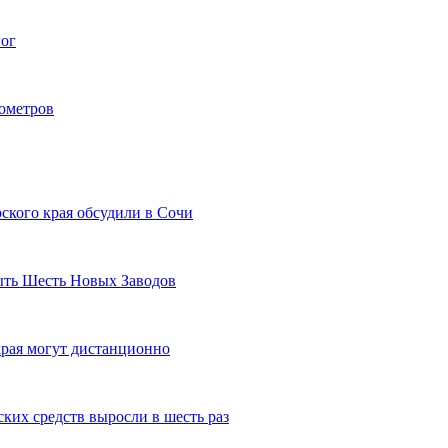
гог
лометров
ского края обсудили в Сочи
рыть Шесть Новых Заводов
рая могут дистанционно
ких средств выросли в шесть раз