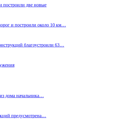
и построили две новые
дорог и построили около 10 км…
конструкций благоустроили 63…
лужения
о из дома начальника…
 акций предусмотрена…