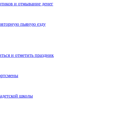
котиков и отмывание денег
овторную пьяную езду
иться и отметить праздник
ортсмены
кадетской школы