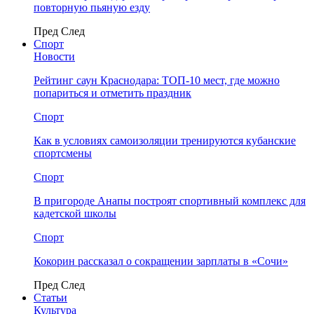
повторную пьяную езду
Пред
След
Спорт
Новости
Рейтинг саун Краснодара: ТОП-10 мест, где можно
попариться и отметить праздник
Спорт
Как в условиях самоизоляции тренируются кубанские
спортсмены
Спорт
В пригороде Анапы построят спортивный комплекс для
кадетской школы
Спорт
Кокорин рассказал о сокращении зарплаты в «Сочи»
Пред
След
Статьи
Культура