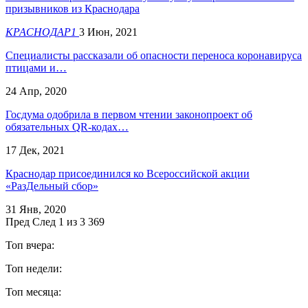
призывников из Краснодара
КРАСНОДАР1
3 Июн, 2021
Специалисты рассказали об опасности переноса коронавируса
птицами и…
24 Апр, 2020
Госдума одобрила в первом чтении законопроект об
обязательных QR-кодах…
17 Дек, 2021
Краснодар присоединился ко Всероссийской акции
«РазДельный сбор»
31 Янв, 2020
Пред
След
1 из 3 369
Топ вчера:
Топ недели:
Топ месяца: