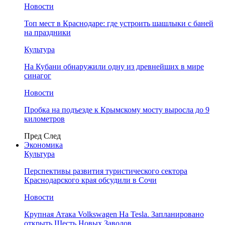
Новости
Топ мест в Краснодаре: где устроить шашлыки с баней
на праздники
Культура
На Кубани обнаружили одну из древнейших в мире
синагог
Новости
Пробка на подъезде к Крымскому мосту выросла до 9
километров
Пред
След
Экономика
Культура
Перспективы развития туристического сектора
Краснодарского края обсудили в Сочи
Новости
Крупная Атака Volkswagen На Tesla. Запланировано
открыть Шесть Новых Заводов