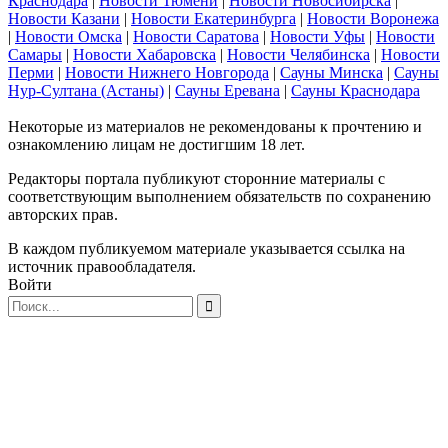
Краснодара
|
Новости Тюмени
|
Новости Новосибирска
|
Новости Казани
|
Новости Екатеринбурга
|
Новости Воронежа
|
Новости Омска
|
Новости Саратова
|
Новости Уфы
|
Новости
Самары
|
Новости Хабаровска
|
Новости Челябинска
|
Новости
Перми
|
Новости Нижнего Новгорода
|
Сауны Минска
|
Сауны
Нур-Султана (Астаны)
|
Сауны Еревана
|
Сауны Краснодара
Некоторые из материалов не рекомендованы к прочтению и
ознакомлению лицам не достигшим 18 лет.
Редакторы портала публикуют сторонние материалы с
соответствующим выполнением обязательств по сохранению
авторских прав.
В каждом публикуемом материале указывается ссылка на
источник правообладателя.
Войти