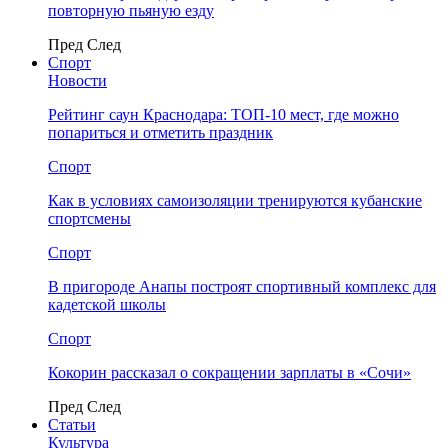
повторную пьяную езду
Пред
След
Спорт
Новости
Рейтинг саун Краснодара: ТОП-10 мест, где можно
попариться и отметить праздник
Спорт
Как в условиях самоизоляции тренируются кубанские
спортсмены
Спорт
В пригороде Анапы построят спортивный комплекс для
кадетской школы
Спорт
Кокорин рассказал о сокращении зарплаты в «Сочи»
Пред
След
Статьи
Культура