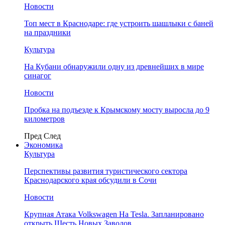
Новости
Топ мест в Краснодаре: где устроить шашлыки с баней
на праздники
Культура
На Кубани обнаружили одну из древнейших в мире
синагог
Новости
Пробка на подъезде к Крымскому мосту выросла до 9
километров
Пред
След
Экономика
Культура
Перспективы развития туристического сектора
Краснодарского края обсудили в Сочи
Новости
Крупная Атака Volkswagen На Tesla. Запланировано
открыть Шесть Новых Заводов