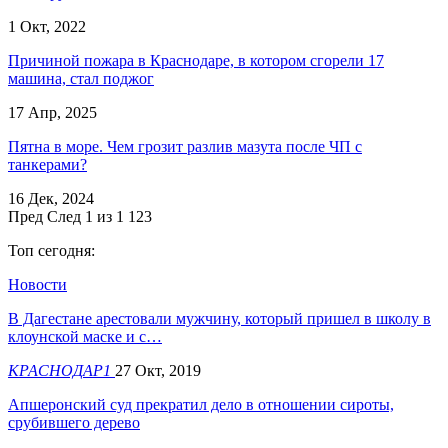
1 Окт, 2022
Причиной пожара в Краснодаре, в котором сгорели 17
машина, стал поджог
17 Апр, 2025
Пятна в море. Чем грозит разлив мазута после ЧП с
танкерами?
16 Дек, 2024
Пред
След
1 из 1 123
Топ сегодня:
Новости
В Дагестане арестовали мужчину, который пришел в школу в
клоунской маске и с…
КРАСНОДАР1
27 Окт, 2019
Апшеронский суд прекратил дело в отношении сироты,
срубившего дерево