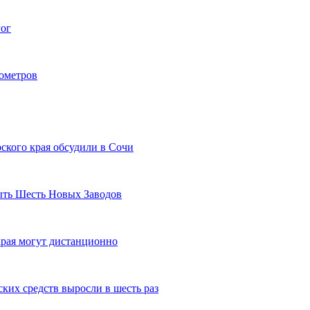
гог
лометров
ского края обсудили в Сочи
рыть Шесть Новых Заводов
рая могут дистанционно
ких средств выросли в шесть раз