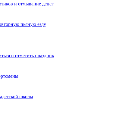
котиков и отмывание денег
овторную пьяную езду
иться и отметить праздник
ортсмены
кадетской школы