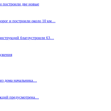
и построили две новые
дорог и построили около 10 км…
конструкций благоустроили 63…
лужения
о из дома начальника…
 акций предусмотрена…