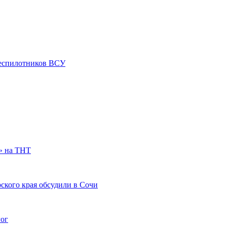
 беспилотников ВСУ
» на ТНТ
ского края обсудили в Сочи
гог