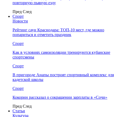
повторную пьяную езду
Пред
След
Спорт
Новости
Рейтинг саун Краснодара: ТОП-10 мест, где можно
попариться и отметить праздник
Спорт
Как в условиях самоизоляции тренируются кубанские
спортсмены
Спорт
В пригороде Анапы построят спортивный комплекс для
кадетской школы
Спорт
Кокорин рассказал о сокращении зарплаты в «Сочи»
Пред
След
Статьи
Культура