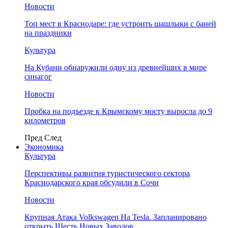
Новости
Топ мест в Краснодаре: где устроить шашлыки с баней
на праздники
Культура
На Кубани обнаружили одну из древнейших в мире
синагог
Новости
Пробка на подъезде к Крымскому мосту выросла до 9
километров
Пред
След
Экономика
Культура
Перспективы развития туристического сектора
Краснодарского края обсудили в Сочи
Новости
Крупная Атака Volkswagen На Tesla. Запланировано
открыть Шесть Новых Заводов