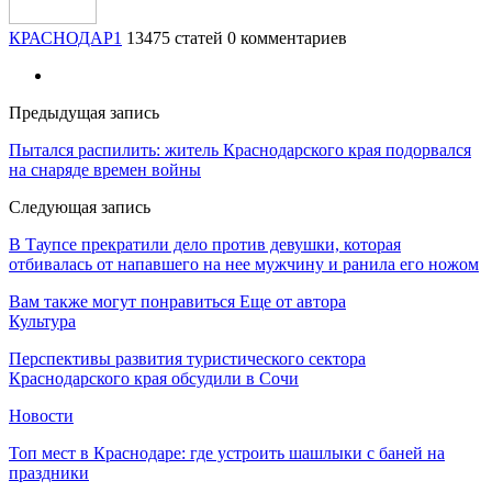
КРАСНОДАР1
13475 статей
0 комментариев
Предыдущая запись
Пытался распилить: житель Краснодарского края подорвался
на снаряде времен войны
Следующая запись
В Таупсе прекратили дело против девушки, которая
отбивалась от напавшего на нее мужчину и ранила его ножом
Вам также могут понравиться
Еще от автора
Культура
Перспективы развития туристического сектора
Краснодарского края обсудили в Сочи
Новости
Топ мест в Краснодаре: где устроить шашлыки с баней на
праздники