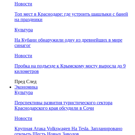
Новости
Топ мест в Краснодаре: где устроить шашлыки с баней
на праздники
Культура
На Кубани обнаружили одну из древнейших в мире
синагог
Новости
Пробка на подъезде к Крымскому мосту выросла до 9
километров
Пред
След
Экономика
Культура
Перспективы развития туристического сектора
Краснодарского края обсудили в Сочи
Новости
Крупная Атака Volkswagen На Tesla. Запланировано
открыть Шесть Новых Заводов