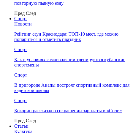
повторную пьяную езду
Пред
След
Спорт
Новости
Рейтинг саун Краснодара: ТОП-10 мест, где можно
попариться и отметить праздник
Спорт
Как в условиях самоизоляции тренируются кубанские
спортсмены
Спорт
В пригороде Анапы построят спортивный комплекс для
кадетской школы
Спорт
Кокорин рассказал о сокращении зарплаты в «Сочи»
Пред
След
Статьи
Культура