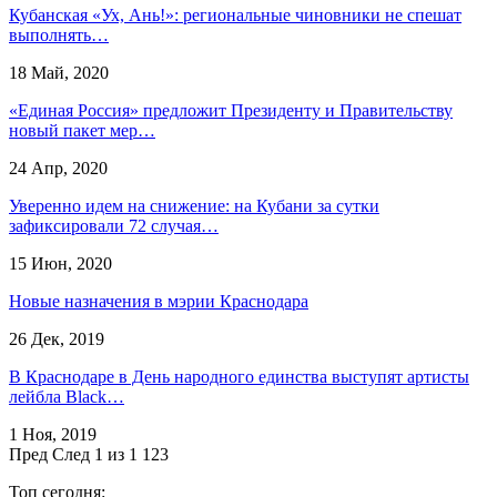
Кубанская «Ух, Ань!»: региональные чиновники не спешат
выполнять…
18 Май, 2020
«Единая Россия» предложит Президенту и Правительству
новый пакет мер…
24 Апр, 2020
Уверенно идем на снижение: на Кубани за сутки
зафиксировали 72 случая…
15 Июн, 2020
Новые назначения в мэрии Краснодара
26 Дек, 2019
В Краснодаре в День народного единства выступят артисты
лейбла Black…
1 Ноя, 2019
Пред
След
1 из 1 123
Топ сегодня: