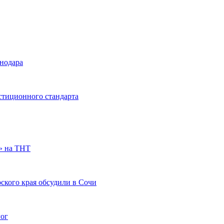
снодара
стиционного стандарта
» на ТНТ
ского края обсудили в Сочи
гог