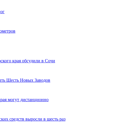
гог
лометров
ского края обсудили в Сочи
рыть Шесть Новых Заводов
рая могут дистанционно
ких средств выросли в шесть раз