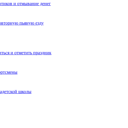
котиков и отмывание денег
овторную пьяную езду
иться и отметить праздник
ортсмены
кадетской школы