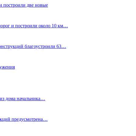
и построили две новые
дорог и построили около 10 км…
конструкций благоустроили 63…
лужения
о из дома начальника…
 акций предусмотрена…