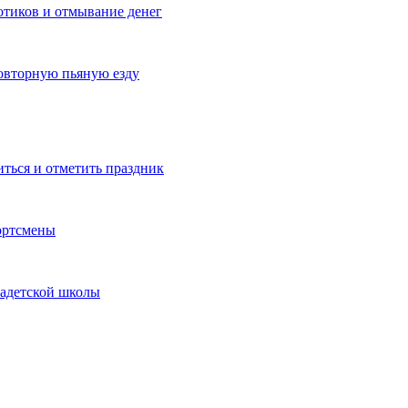
котиков и отмывание денег
овторную пьяную езду
иться и отметить праздник
ортсмены
кадетской школы