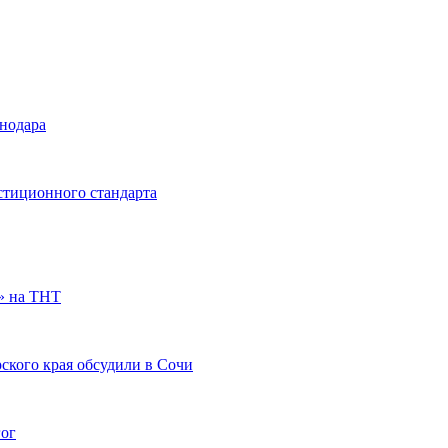
снодара
стиционного стандарта
» на ТНТ
ского края обсудили в Сочи
гог