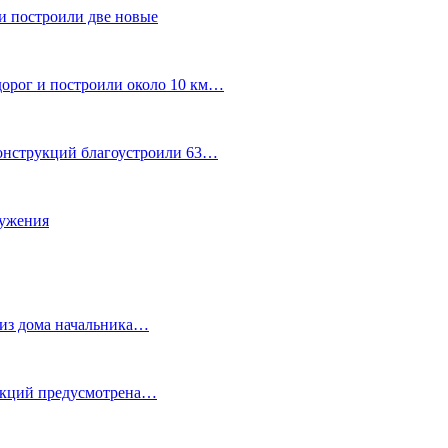
и построили две новые
дорог и построили около 10 км…
конструкций благоустроили 63…
лужения
о из дома начальника…
 акций предусмотрена…