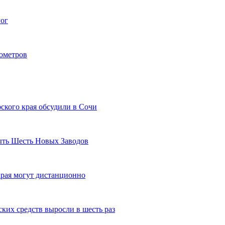
гог
лометров
ского края обсудили в Сочи
рыть Шесть Новых Заводов
рая могут дистанционно
ких средств выросли в шесть раз