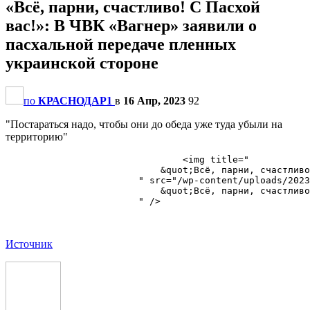
«Всё, парни, счастливо! С Пасхой
вас!»: В ЧВК «Вагнер» заявили о
пасхальной передаче пленных
украинской стороне
по
КРАСНОДАР1
в
16 Апр, 2023
92
"Постараться надо, чтобы они до обеда уже туда убыли на
территорию"
                                <img title="

                            &quot;Всё, парни, счастливо
                        " src="/wp-content/uploads/2023
                            &quot;Всё, парни, счастливо
                        " />

Источник