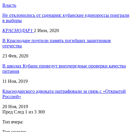
Власть
Не отклонились от сценария: кубанские единороссы поиграли
в выборы
КРАСНОДАР1
2 Июн, 2020
В Краснодаре почтили память погибших защитников
отечества
23 Фев, 2020
В школах Кубани проведут внеочередные проверки качества
питания
11 Ноя, 2019
Краснодарского адвоката оштрафовали за связь с «Открытой
Россией»
20 Ноя, 2019
Пред
След
1 из 3 369
Топ вчера:
Топ недели: