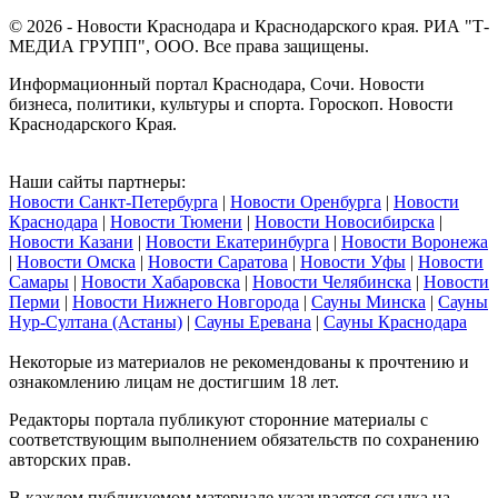
© 2026 - Новости Краснодара и Краснодарского края. РИА "Т-
МЕДИА ГРУПП", ООО. Все права защищены.
Информационный портал Краснодара, Сочи. Новости
бизнеса, политики, культуры и спорта. Гороскоп. Новости
Краснодарского Края.
Наши сайты партнеры:
Новости Санкт-Петербурга
|
Новости Оренбурга
|
Новости
Краснодара
|
Новости Тюмени
|
Новости Новосибирска
|
Новости Казани
|
Новости Екатеринбурга
|
Новости Воронежа
|
Новости Омска
|
Новости Саратова
|
Новости Уфы
|
Новости
Самары
|
Новости Хабаровска
|
Новости Челябинска
|
Новости
Перми
|
Новости Нижнего Новгорода
|
Сауны Минска
|
Сауны
Нур-Султана (Астаны)
|
Сауны Еревана
|
Сауны Краснодара
Некоторые из материалов не рекомендованы к прочтению и
ознакомлению лицам не достигшим 18 лет.
Редакторы портала публикуют сторонние материалы с
соответствующим выполнением обязательств по сохранению
авторских прав.
В каждом публикуемом материале указывается ссылка на