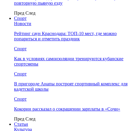
повторную пьяную езду
Пред
След
Спорт
Новости
Рейтинг саун Краснодара: ТОП-10 мест, где можно
попариться и отметить праздник
Спорт
Как в условиях самоизоляции тренируются кубанские
спортсмены
Спорт
В пригороде Анапы построят спортивный комплекс для
кадетской школы
Спорт
Кокорин рассказал о сокращении зарплаты в «Сочи»
Пред
След
Статьи
Культура