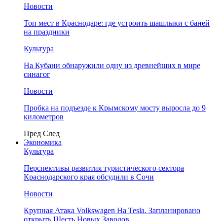
Новости
Топ мест в Краснодаре: где устроить шашлыки с баней
на праздники
Культура
На Кубани обнаружили одну из древнейших в мире
синагог
Новости
Пробка на подъезде к Крымскому мосту выросла до 9
километров
Пред
След
Экономика
Культура
Перспективы развития туристического сектора
Краснодарского края обсудили в Сочи
Новости
Крупная Атака Volkswagen На Tesla. Запланировано
открыть Шесть Новых Заводов