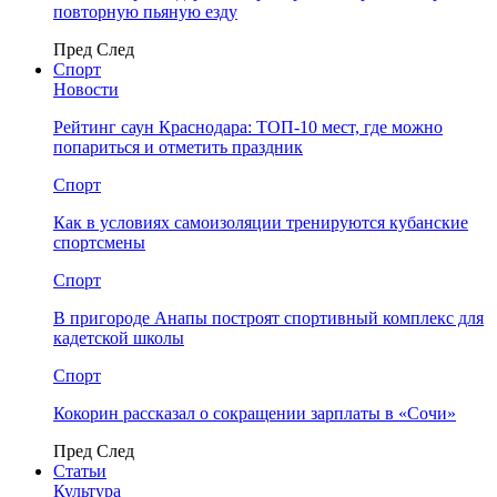
повторную пьяную езду
Пред
След
Спорт
Новости
Рейтинг саун Краснодара: ТОП-10 мест, где можно
попариться и отметить праздник
Спорт
Как в условиях самоизоляции тренируются кубанские
спортсмены
Спорт
В пригороде Анапы построят спортивный комплекс для
кадетской школы
Спорт
Кокорин рассказал о сокращении зарплаты в «Сочи»
Пред
След
Статьи
Культура