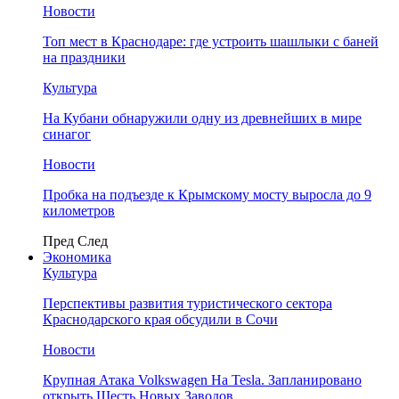
Новости
Топ мест в Краснодаре: где устроить шашлыки с баней
на праздники
Культура
На Кубани обнаружили одну из древнейших в мире
синагог
Новости
Пробка на подъезде к Крымскому мосту выросла до 9
километров
Пред
След
Экономика
Культура
Перспективы развития туристического сектора
Краснодарского края обсудили в Сочи
Новости
Крупная Атака Volkswagen На Tesla. Запланировано
открыть Шесть Новых Заводов