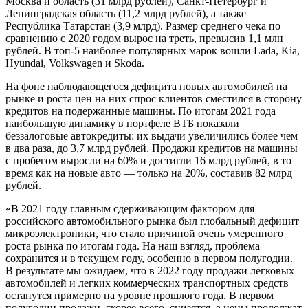
Москва и область (31 млрд рублей), Санкт-Петербург и
Ленинградская область (11,2 млрд рублей), а также
Республика Татарстан (3,9 млрд). Размер среднего чека по
сравнению с 2020 годом вырос на треть, превысив 1,1 млн
рублей. В топ-5 наиболее популярных марок вошли Lada, Kia,
Hyundai, Volkswagen и Skoda.
На фоне наблюдающегося дефицита новых автомобилей на
рынке и роста цен на них спрос клиентов сместился в сторону
кредитов на подержанные машины. По итогам 2021 года
наибольшую динамику в портфеле ВТБ показали
беззалоговые автокредиты: их выдачи увеличились более чем
в два раза, до 3,7 млрд рублей. Продажи кредитов на машины
с пробегом выросли на 60% и достигли 16 млрд рублей, в то
время как на новые авто — только на 20%, составив 82 млрд
рублей.
«В 2021 году главным сдерживающим фактором для
российского автомобильного рынка был глобальный дефицит
микроэлектроники, что стало причиной очень умеренного
роста рынка по итогам года. На наш взгляд, проблема
сохранится и в текущем году, особенно в первом полугодии.
В результате мы ожидаем, что в 2022 году продажи легковых
автомобилей и легких коммерческих транспортных средств
останутся примерно на уровне прошлого года. В первом
полугодии продажи, скорее всего, снизятся, а цены продолжат