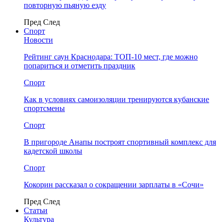
повторную пьяную езду
Пред
След
Спорт
Новости
Рейтинг саун Краснодара: ТОП-10 мест, где можно
попариться и отметить праздник
Спорт
Как в условиях самоизоляции тренируются кубанские
спортсмены
Спорт
В пригороде Анапы построят спортивный комплекс для
кадетской школы
Спорт
Кокорин рассказал о сокращении зарплаты в «Сочи»
Пред
След
Статьи
Культура