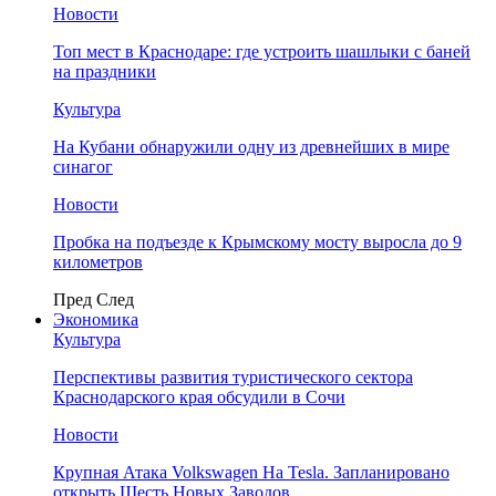
Новости
Топ мест в Краснодаре: где устроить шашлыки с баней
на праздники
Культура
На Кубани обнаружили одну из древнейших в мире
синагог
Новости
Пробка на подъезде к Крымскому мосту выросла до 9
километров
Пред
След
Экономика
Культура
Перспективы развития туристического сектора
Краснодарского края обсудили в Сочи
Новости
Крупная Атака Volkswagen На Tesla. Запланировано
открыть Шесть Новых Заводов