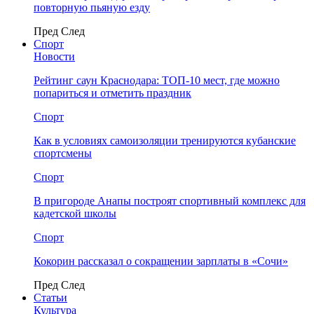
повторную пьяную езду
Пред
След
Спорт
Новости
Рейтинг саун Краснодара: ТОП-10 мест, где можно
попариться и отметить праздник
Спорт
Как в условиях самоизоляции тренируются кубанские
спортсмены
Спорт
В пригороде Анапы построят спортивный комплекс для
кадетской школы
Спорт
Кокорин рассказал о сокращении зарплаты в «Сочи»
Пред
След
Статьи
Культура