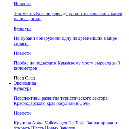
Новости
Топ мест в Краснодаре: где устроить шашлыки с баней
на праздники
Культура
На Кубани обнаружили одну из древнейших в мире
синагог
Новости
Пробка на подъезде к Крымскому мосту выросла до 9
километров
Пред
След
Экономика
Культура
Перспективы развития туристического сектора
Краснодарского края обсудили в Сочи
Новости
Крупная Атака Volkswagen На Tesla. Запланировано
открыть Шесть Новых Заводов