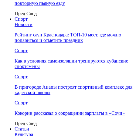
повторную пьяную езду
Пред
След
Спорт
Новости
Рейтинг саун Краснодара: ТОП-10 мест, где можно
попариться и отметить праздник
Спорт
Как в условиях самоизоляции тренируются кубанские
спортсмены
Спорт
В пригороде Анапы построят спортивный комплекс для
кадетской школы
Спорт
Кокорин рассказал о сокращении зарплаты в «Сочи»
Пред
След
Статьи
Культура