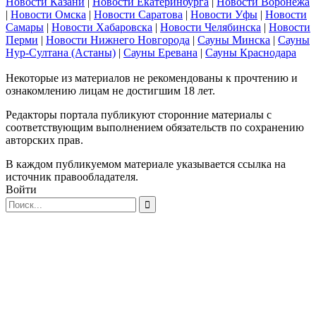
Новости Казани
|
Новости Екатеринбурга
|
Новости Воронежа
|
Новости Омска
|
Новости Саратова
|
Новости Уфы
|
Новости
Самары
|
Новости Хабаровска
|
Новости Челябинска
|
Новости
Перми
|
Новости Нижнего Новгорода
|
Сауны Минска
|
Сауны
Нур-Султана (Астаны)
|
Сауны Еревана
|
Сауны Краснодара
Некоторые из материалов не рекомендованы к прочтению и
ознакомлению лицам не достигшим 18 лет.
Редакторы портала публикуют сторонние материалы с
соответствующим выполнением обязательств по сохранению
авторских прав.
В каждом публикуемом материале указывается ссылка на
источник правообладателя.
Войти