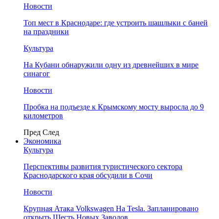
Новости
Топ мест в Краснодаре: где устроить шашлыки с баней
на праздники
Культура
На Кубани обнаружили одну из древнейших в мире
синагог
Новости
Пробка на подъезде к Крымскому мосту выросла до 9
километров
Пред
След
Экономика
Культура
Перспективы развития туристического сектора
Краснодарского края обсудили в Сочи
Новости
Крупная Атака Volkswagen На Tesla. Запланировано
открыть Шесть Новых Заводов