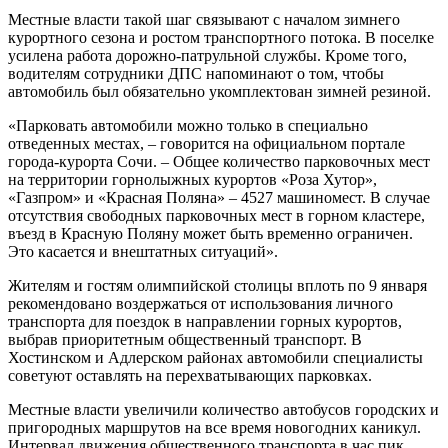
Местные власти такой шаг связывают с началом зимнего
курортного сезона и ростом транспортного потока. В поселке
усилена работа дорожно-патрульной службы. Кроме того,
водителям сотрудники ДПС напоминают о том, чтобы
автомобиль был обязательно укомплектован зимней резиной.
«Парковать автомобили можно только в специально
отведенных местах, – говорится на официальном портале
города-курорта Сочи. – Общее количество парковочных мест
на территории горнолыжных курортов «Роза Хутор»,
«Газпром» и «Красная Поляна» – 4527 машиномест. В случае
отсутствия свободных парковочных мест в горном кластере,
въезд в Красную Поляну может быть временно ограничен.
Это касается и внештатных ситуаций».
Жителям и гостям олимпийской столицы вплоть по 9 января
рекомендовано воздержаться от использования личного
транспорта для поездок в направлении горных курортов,
выбрав приоритетным общественный транспорт. В
Хостинском и Адлерском районах автомобили специалисты
советуют оставлять на перехватывающих парковках.
Местные власти увеличили количество автобусов городских и
пригородных маршрутов на все время новогодних каникул.
Интервал движения общественного транспорта в час пик