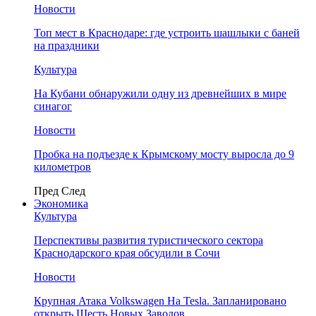
Новости
Топ мест в Краснодаре: где устроить шашлыки с баней
на праздники
Культура
На Кубани обнаружили одну из древнейших в мире
синагог
Новости
Пробка на подъезде к Крымскому мосту выросла до 9
километров
Пред
След
Экономика
Культура
Перспективы развития туристического сектора
Краснодарского края обсудили в Сочи
Новости
Крупная Атака Volkswagen На Tesla. Запланировано
открыть Шесть Новых Заводов