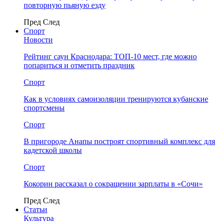
повторную пьяную езду
Пред
След
Спорт
Новости
Рейтинг саун Краснодара: ТОП-10 мест, где можно
попариться и отметить праздник
Спорт
Как в условиях самоизоляции тренируются кубанские
спортсмены
Спорт
В пригороде Анапы построят спортивный комплекс для
кадетской школы
Спорт
Кокорин рассказал о сокращении зарплаты в «Сочи»
Пред
След
Статьи
Культура