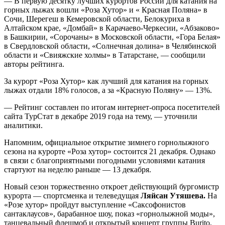
— В первую десятку лучших курортов России для катания на
горных лыжах вошли «Роза Хутор» и « Красная Поляна» в
Сочи, Шерегеш в Кемеровской области, Белокуриха в
Алтайском крае, «Домбай» в Карачаево-Черкесии, «Абзаково»
в Башкирии, «Сорочаны» в Московской области, «Гора Белая»
в Свердловской области, «Солнечная долина» в Челябинской
области и «Свияжские холмы» в Татарстане, — сообщили
авторы рейтинга.
За курорт «Роза Хутор» как лучший для катания на горных
лыжах отдали 18% голосов, а за «Красную Поляну» — 13%.
— Рейтинг составлен по итогам интернет-опроса посетителей
сайта ТурСтат в декабре 2019 года на тему, — уточнили
аналитики.
Напомним, официальное открытие зимнего горнолыжного
сезона на курорте «Роза хутор» состоится 21 декабря. Однако
в связи с благоприятными погодными условиями катания
стартуют на неделю раньше — 13 декабря.
Новый сезон торжественно откроет действующий бургомистр
курорта — спортсменка и телеведущая
Ляйсан Утяшева.
На
«Розе хутор» пройдут выступление «Саксофонистов
сантаклаусов», барабанное шоу, показ «горнолыжной моды»,
танцевальный флешмоб и открытый концерт группы Burito,