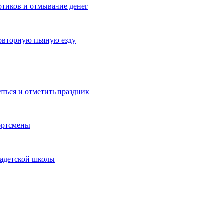
котиков и отмывание денег
овторную пьяную езду
иться и отметить праздник
ортсмены
кадетской школы