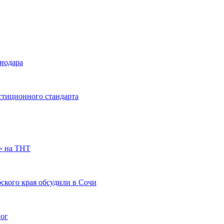
снодара
стиционного стандарта
» на ТНТ
ского края обсудили в Сочи
гог