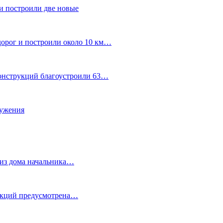
и построили две новые
дорог и построили около 10 км…
конструкций благоустроили 63…
лужения
о из дома начальника…
 акций предусмотрена…