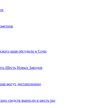
гог
лометров
ского края обсудили в Сочи
рыть Шесть Новых Заводов
рая могут дистанционно
ких средств выросли в шесть раз