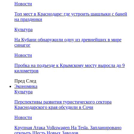
Новости
Топ мест в Краснодаре: где устроить шашлыки с баней
на праздники
Культура
На Кубани обнаружили одну из древнейших в мире
синагог
Новости
Пробка на подъезде к Крымскому мосту выросла до 9
километров
Пред
След
Экономика
Культура
Перспективы развития туристического сектора
Краснодарского края обсудили в Сочи
Новости
Крупная Атака Volkswagen На Tesla. Запланировано
открыть Шесть Новых Заводов