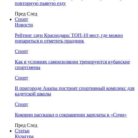
повторную пьяную езду
Пред
След
Спорт
Новости
Рейтинг саун Краснодара: ТОП-10 мест, где можно
попариться и отметить праздник
Спорт
Как в условиях самоизоляции тренируются кубанские
спортсмены
Спорт
В пригороде Анапы построят спортивный комплекс для
кадетской школы
Спорт
Кокорин рассказал о сокращении зарплаты в «Сочи»
Пред
След
Статьи
Культура