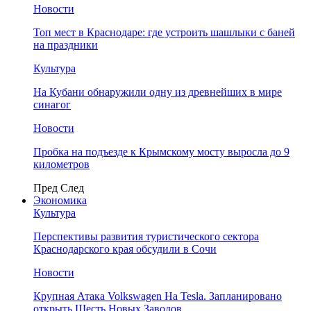
Новости
Топ мест в Краснодаре: где устроить шашлыки с баней
на праздники
Культура
На Кубани обнаружили одну из древнейших в мире
синагог
Новости
Пробка на подъезде к Крымскому мосту выросла до 9
километров
Пред
След
Экономика
Культура
Перспективы развития туристического сектора
Краснодарского края обсудили в Сочи
Новости
Крупная Атака Volkswagen На Tesla. Запланировано
открыть Шесть Новых Заводов