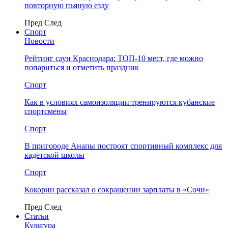
повторную пьяную езду
Пред
След
Спорт
Новости
Рейтинг саун Краснодара: ТОП-10 мест, где можно
попариться и отметить праздник
Спорт
Как в условиях самоизоляции тренируются кубанские
спортсмены
Спорт
В пригороде Анапы построят спортивный комплекс для
кадетской школы
Спорт
Кокорин рассказал о сокращении зарплаты в «Сочи»
Пред
След
Статьи
Культура