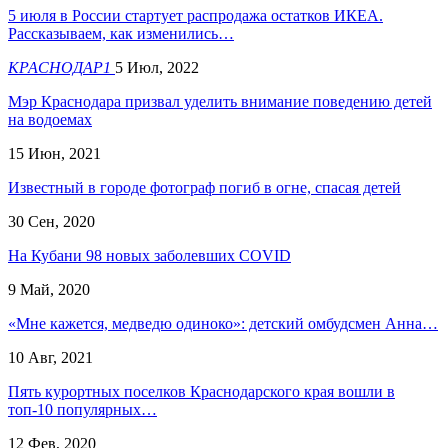
5 июля в России стартует распродажа остатков ИКЕА.
Рассказываем, как изменились…
КРАСНОДАР1
5 Июл, 2022
Мэр Краснодара призвал уделить внимание поведению детей
на водоемах
15 Июн, 2021
Известный в городе фотограф погиб в огне, спасая детей
30 Сен, 2020
На Кубани 98 новых заболевших COVID
9 Май, 2020
«Мне кажется, медведю одиноко»: детский омбудсмен Анна…
10 Авг, 2021
Пять курортных поселков Краснодарского края вошли в
топ-10 популярных…
12 Фев, 2020