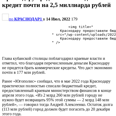
кредит почти на 2,5 миллиарда рублей
по
КРАСНОДАР1
в
14 Июл, 2022
179
                                <img title="

                            ​Краснодару предоставили бюд
                        " src="/wp-content/uploads/2022
                            ​Краснодару предоставили бюд
                        " />

Глава кубанской столицы поблагодарил краевые власти и
отметил, что благодаря перечисленным деньгам Краснодару
не придется брать коммерческие кредиты. Что даст экономию
почти в 177 млн рублей.
Ранее «Югополис» сообщал, что в мае 2022 года Краснодару
практически полностью списали бюджетный кредит,
предоставленный краевым министерством финансов в конце
апреля этого года. «Из 2 млрд 260 млн рублей городу не
нужно будет возвращать 95% этой суммы — 2 млрд 148 млн
рублей», — говорил тогда Андрей Алексеенко. Остаток долга
(113 млн рублей) город должен будет погасить до 20 декабря
этого года.