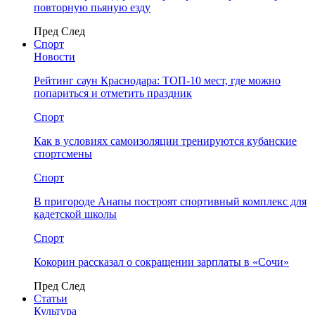
повторную пьяную езду
Пред
След
Спорт
Новости
Рейтинг саун Краснодара: ТОП-10 мест, где можно
попариться и отметить праздник
Спорт
Как в условиях самоизоляции тренируются кубанские
спортсмены
Спорт
В пригороде Анапы построят спортивный комплекс для
кадетской школы
Спорт
Кокорин рассказал о сокращении зарплаты в «Сочи»
Пред
След
Статьи
Культура