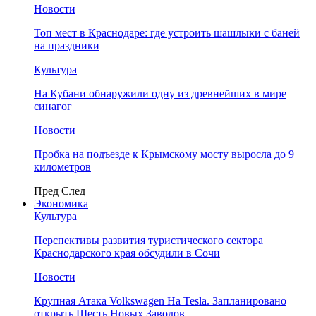
Новости
Топ мест в Краснодаре: где устроить шашлыки с баней
на праздники
Культура
На Кубани обнаружили одну из древнейших в мире
синагог
Новости
Пробка на подъезде к Крымскому мосту выросла до 9
километров
Пред
След
Экономика
Культура
Перспективы развития туристического сектора
Краснодарского края обсудили в Сочи
Новости
Крупная Атака Volkswagen На Tesla. Запланировано
открыть Шесть Новых Заводов