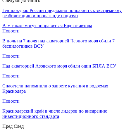
Следующая запись
Генпрокурор России предложил приравнять к экстремизму
реабилитацию и пропаганду нацизма
Вам также могут понравиться
Еще от автора
Новости
В ночь на 7 июля над акваторией Черного моря сбили 7
беспилотников ВСУ
Новости
Над акваторией Азовского моря сбили один БПЛА ВСУ
Новости
Спасатели напомнили о запрете купания в водоемах
Краснодара
Новости
Краснодарский край в числе лидеров по внедрению
инвестиционного стандарта
Пред
След