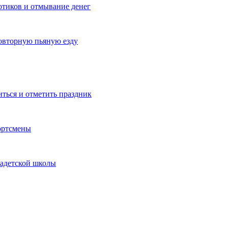
котиков и отмывание денег
овторную пьяную езду
иться и отметить праздник
ортсмены
кадетской школы