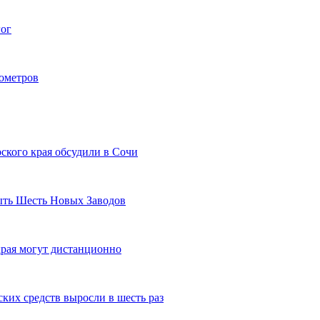
гог
лометров
ского края обсудили в Сочи
рыть Шесть Новых Заводов
рая могут дистанционно
ких средств выросли в шесть раз