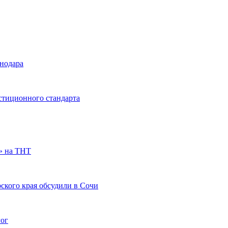
снодара
стиционного стандарта
» на ТНТ
ского края обсудили в Сочи
гог