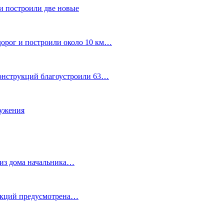
и построили две новые
дорог и построили около 10 км…
конструкций благоустроили 63…
лужения
о из дома начальника…
 акций предусмотрена…