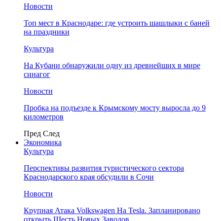
Новости
Топ мест в Краснодаре: где устроить шашлыки с баней
на праздники
Культура
На Кубани обнаружили одну из древнейших в мире
синагог
Новости
Пробка на подъезде к Крымскому мосту выросла до 9
километров
Пред
След
Экономика
Культура
Перспективы развития туристического сектора
Краснодарского края обсудили в Сочи
Новости
Крупная Атака Volkswagen На Tesla. Запланировано
открыть Шесть Новых Заводов