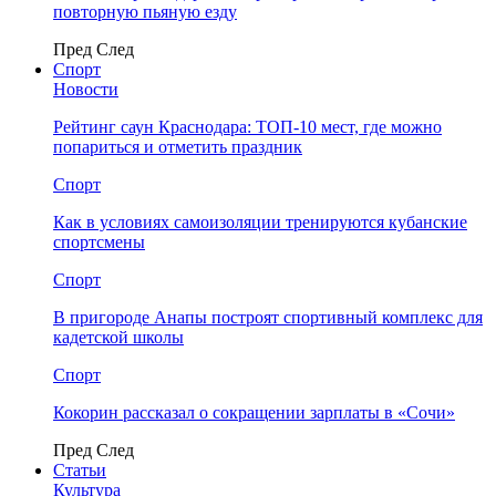
повторную пьяную езду
Пред
След
Спорт
Новости
Рейтинг саун Краснодара: ТОП-10 мест, где можно
попариться и отметить праздник
Спорт
Как в условиях самоизоляции тренируются кубанские
спортсмены
Спорт
В пригороде Анапы построят спортивный комплекс для
кадетской школы
Спорт
Кокорин рассказал о сокращении зарплаты в «Сочи»
Пред
След
Статьи
Культура