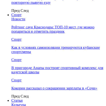
повторную пьяную езду
Пред
След
Спорт
Новости
Рейтинг саун Краснодара: ТОП-10 мест, где можно
попариться и отметить праздник
Спорт
Как в условиях самоизоляции тренируются кубанские
спортсмены
Спорт
В пригороде Анапы построят спортивный комплекс для
кадетской школы
Спорт
Кокорин рассказал о сокращении зарплаты в «Сочи»
Пред
След
Статьи
Культура