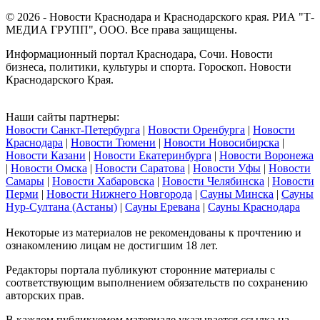
© 2026 - Новости Краснодара и Краснодарского края. РИА "Т-
МЕДИА ГРУПП", ООО. Все права защищены.
Информационный портал Краснодара, Сочи. Новости
бизнеса, политики, культуры и спорта. Гороскоп. Новости
Краснодарского Края.
Наши сайты партнеры:
Новости Санкт-Петербурга
|
Новости Оренбурга
|
Новости
Краснодара
|
Новости Тюмени
|
Новости Новосибирска
|
Новости Казани
|
Новости Екатеринбурга
|
Новости Воронежа
|
Новости Омска
|
Новости Саратова
|
Новости Уфы
|
Новости
Самары
|
Новости Хабаровска
|
Новости Челябинска
|
Новости
Перми
|
Новости Нижнего Новгорода
|
Сауны Минска
|
Сауны
Нур-Султана (Астаны)
|
Сауны Еревана
|
Сауны Краснодара
Некоторые из материалов не рекомендованы к прочтению и
ознакомлению лицам не достигшим 18 лет.
Редакторы портала публикуют сторонние материалы с
соответствующим выполнением обязательств по сохранению
авторских прав.
В каждом публикуемом материале указывается ссылка на