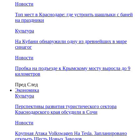
Новости
Топ мест в Краснодаре: где устроить шашлыки с баней
на праздники
Культура
На Кубани обнаружили одну из древнейших в мире
синагог
Новости
Пробка на подъезде к Крымскому мосту выросла до 9
километров
Пред
След
Экономика
Культура
Перспективы развития туристического сектора
Краснодарского края обсудили в Сочи
Новости
Крупная Атака Volkswagen На Tesla. Запланировано
открыть Шесть Новых Заводов