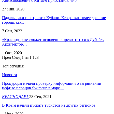
Авиасообщение с Китаем приостановлено
27 Янв, 2020
Падальщики и патриоты Кубани. Кто раскапывает древние
города, как…
7 Сен, 2022
«Краснодар не сможет мгновенно превратиться в Дубай».
Архитектор…
1 Окт, 2020
Пред
След
1 из 1 123
Топ сегодня:
Новости
​Прокуроры начали проверку информации о загрязнении
нефтью пловцов Swimcup в море…
КРАСНОДАР1
28 Сен, 2021
В Крым начали пускать туристов из других регионов
1 Июл, 2020