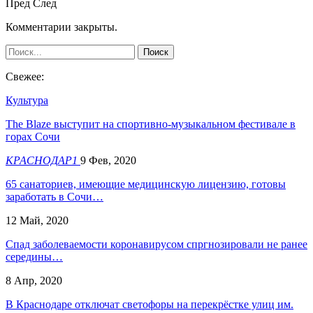
Пред
След
Комментарии закрыты.
Свежее:
Культура
The Blaze выступит на спортивно-музыкальном фестивале в
горах Сочи
КРАСНОДАР1
9 Фев, 2020
65 санаториев, имеющие медицинскую лицензию, готовы
заработать в Сочи…
12 Май, 2020
Спад заболеваемости коронавирусом спргнозировали не ранее
середины…
8 Апр, 2020
В Краснодаре отключат светофоры на перекрёстке улиц им.