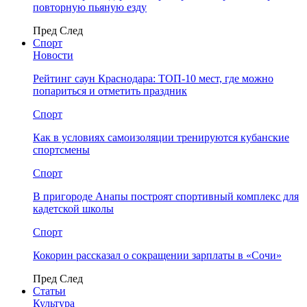
повторную пьяную езду
Пред
След
Спорт
Новости
Рейтинг саун Краснодара: ТОП-10 мест, где можно
попариться и отметить праздник
Спорт
Как в условиях самоизоляции тренируются кубанские
спортсмены
Спорт
В пригороде Анапы построят спортивный комплекс для
кадетской школы
Спорт
Кокорин рассказал о сокращении зарплаты в «Сочи»
Пред
След
Статьи
Культура