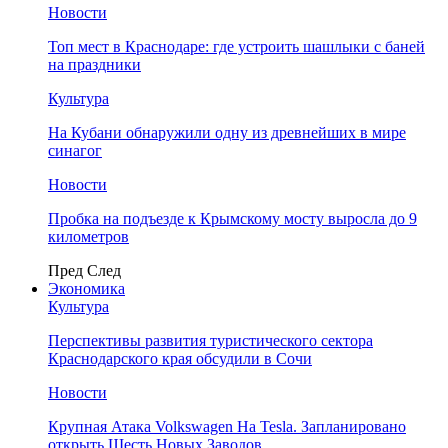
Новости
Топ мест в Краснодаре: где устроить шашлыки с баней
на праздники
Культура
На Кубани обнаружили одну из древнейших в мире
синагог
Новости
Пробка на подъезде к Крымскому мосту выросла до 9
километров
Пред
След
Экономика
Культура
Перспективы развития туристического сектора
Краснодарского края обсудили в Сочи
Новости
Крупная Атака Volkswagen На Tesla. Запланировано
открыть Шесть Новых Заводов