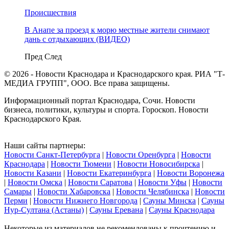
Происшествия
В Анапе за проезд к морю местные жители снимают
дань с отдыхающих (ВИДЕО)
Пред
След
© 2026 - Новости Краснодара и Краснодарского края. РИА "Т-
МЕДИА ГРУПП", ООО. Все права защищены.
Информационный портал Краснодара, Сочи. Новости
бизнеса, политики, культуры и спорта. Гороскоп. Новости
Краснодарского Края.
Наши сайты партнеры:
Новости Санкт-Петербурга
|
Новости Оренбурга
|
Новости
Краснодара
|
Новости Тюмени
|
Новости Новосибирска
|
Новости Казани
|
Новости Екатеринбурга
|
Новости Воронежа
|
Новости Омска
|
Новости Саратова
|
Новости Уфы
|
Новости
Самары
|
Новости Хабаровска
|
Новости Челябинска
|
Новости
Перми
|
Новости Нижнего Новгорода
|
Сауны Минска
|
Сауны
Нур-Султана (Астаны)
|
Сауны Еревана
|
Сауны Краснодара
Некоторые из материалов не рекомендованы к прочтению и