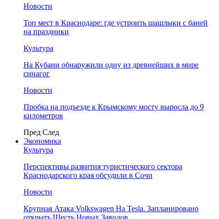
Новости
Топ мест в Краснодаре: где устроить шашлыки с баней
на праздники
Культура
На Кубани обнаружили одну из древнейших в мире
синагог
Новости
Пробка на подъезде к Крымскому мосту выросла до 9
километров
Пред
След
Экономика
Культура
Перспективы развития туристического сектора
Краснодарского края обсудили в Сочи
Новости
Крупная Атака Volkswagen На Tesla. Запланировано
открыть Шесть Новых Заводов