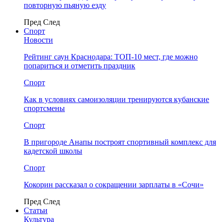
повторную пьяную езду
Пред
След
Спорт
Новости
Рейтинг саун Краснодара: ТОП-10 мест, где можно
попариться и отметить праздник
Спорт
Как в условиях самоизоляции тренируются кубанские
спортсмены
Спорт
В пригороде Анапы построят спортивный комплекс для
кадетской школы
Спорт
Кокорин рассказал о сокращении зарплаты в «Сочи»
Пред
След
Статьи
Культура