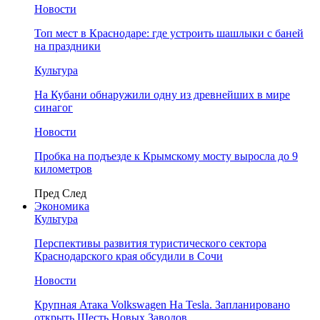
Новости
Топ мест в Краснодаре: где устроить шашлыки с баней
на праздники
Культура
На Кубани обнаружили одну из древнейших в мире
синагог
Новости
Пробка на подъезде к Крымскому мосту выросла до 9
километров
Пред
След
Экономика
Культура
Перспективы развития туристического сектора
Краснодарского края обсудили в Сочи
Новости
Крупная Атака Volkswagen На Tesla. Запланировано
открыть Шесть Новых Заводов