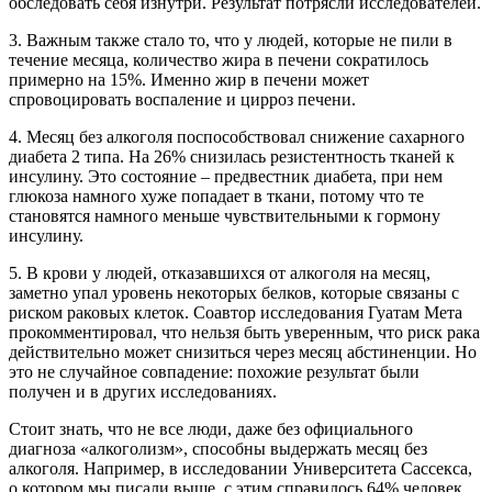
обследовать себя изнутри. Результат потрясли исследователей.
3. Важным также стало то, что у людей, которые не пили в
течение месяца, количество жира в печени сократилось
примерно на 15%. Именно жир в печени может
спровоцировать воспаление и цирроз печени.
4. Месяц без алкоголя поспособствовал снижение сахарного
диабета 2 типа. На 26% снизилась резистентность тканей к
инсулину. Это состояние – предвестник диабета, при нем
глюкоза намного хуже попадает в ткани, потому что те
становятся намного меньше чувствительными к гормону
инсулину.
5. В крови у людей, отказавшихся от алкоголя на месяц,
заметно упал уровень некоторых белков, которые связаны с
риском раковых клеток. Соавтор исследования Гуатам Мета
прокомментировал, что нельзя быть уверенным, что риск рака
действительно может снизиться через месяц абстиненции. Но
это не случайное совпадение: похожие результат были
получен и в других исследованиях.
Стоит знать, что не все люди, даже без официального
диагноза «алкоголизм», способны выдержать месяц без
алкоголя. Например, в исследовании Университета Сассекса,
о котором мы писали выше, с этим справилось 64% человек.