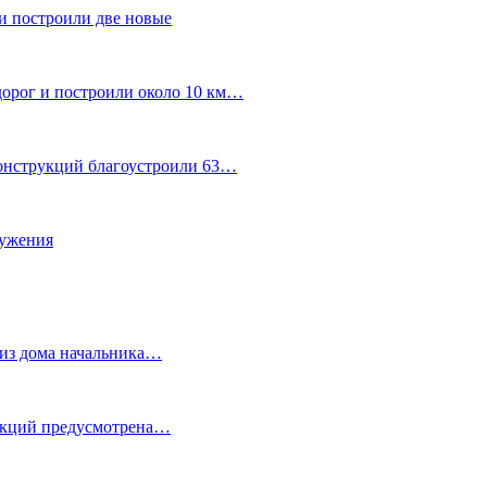
и построили две новые
дорог и построили около 10 км…
конструкций благоустроили 63…
лужения
о из дома начальника…
 акций предусмотрена…