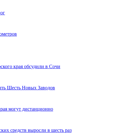
гог
лометров
ского края обсудили в Сочи
рыть Шесть Новых Заводов
рая могут дистанционно
ких средств выросли в шесть раз