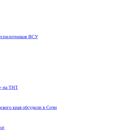
 беспилотников ВСУ
» на ТНТ
ского края обсудили в Сочи
гог