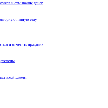
котиков и отмывание денег
овторную пьяную езду
иться и отметить праздник
ортсмены
кадетской школы