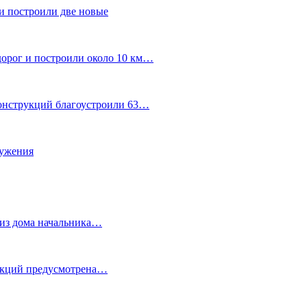
и построили две новые
дорог и построили около 10 км…
конструкций благоустроили 63…
лужения
о из дома начальника…
 акций предусмотрена…