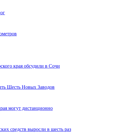
гог
лометров
ского края обсудили в Сочи
рыть Шесть Новых Заводов
рая могут дистанционно
ких средств выросли в шесть раз