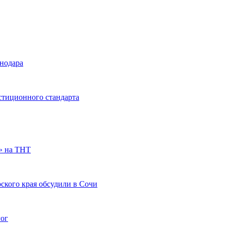
снодара
стиционного стандарта
» на ТНТ
ского края обсудили в Сочи
гог