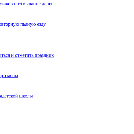
котиков и отмывание денег
овторную пьяную езду
иться и отметить праздник
ортсмены
кадетской школы