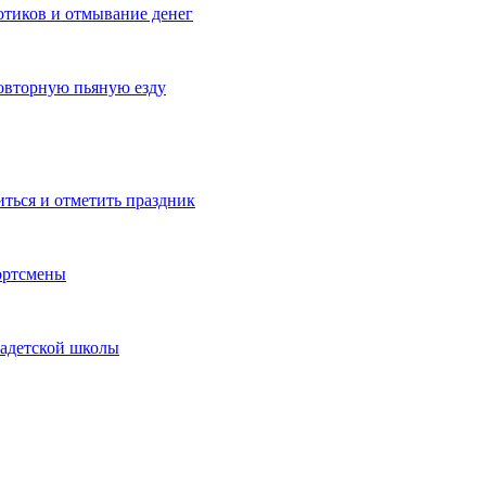
котиков и отмывание денег
овторную пьяную езду
иться и отметить праздник
ортсмены
кадетской школы