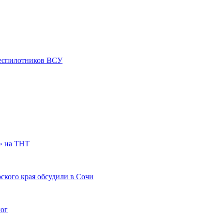
 беспилотников ВСУ
» на ТНТ
ского края обсудили в Сочи
гог