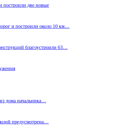
и построили две новые
дорог и построили около 10 км…
конструкций благоустроили 63…
лужения
о из дома начальника…
 акций предусмотрена…