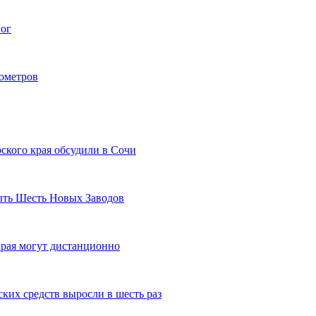
гог
лометров
ского края обсудили в Сочи
рыть Шесть Новых Заводов
рая могут дистанционно
ких средств выросли в шесть раз