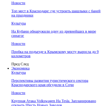
Новости
Топ мест в Краснодаре: где устроить шашлыки с баней
на праздники
Культура
На Кубани обнаружили одну из древнейших в мире
синагог
Новости
Пробка на подъезде к Крымскому мосту выросла до 9
километров
Пред
След
Экономика
Культура
Перспективы развития туристического сектора
Краснодарского края обсудили в Сочи
Новости
Крупная Атака Volkswagen На Tesla. Запланировано
открыть Шесть Новых Заводов