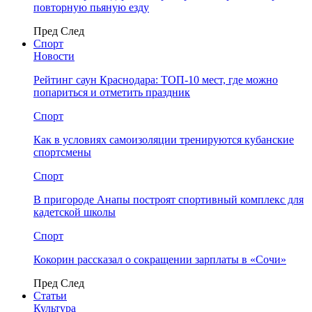
повторную пьяную езду
Пред
След
Спорт
Новости
Рейтинг саун Краснодара: ТОП-10 мест, где можно
попариться и отметить праздник
Спорт
Как в условиях самоизоляции тренируются кубанские
спортсмены
Спорт
В пригороде Анапы построят спортивный комплекс для
кадетской школы
Спорт
Кокорин рассказал о сокращении зарплаты в «Сочи»
Пред
След
Статьи
Культура