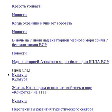
Красота убивает
Новости
Когда охранник начинает воровать
Новости
В ночь на 7 июля над акваторией Черного моря сбили 7
беспилотников ВСУ
Новости
Над акваторией Азовского моря сбили один БПЛА ВСУ
Пред
След
Культура
Культура
Житель Краснодара исполнит свой трек в шоу
«Конфетка» на ТНТ
Культура
Перспективы развития туристического сектора