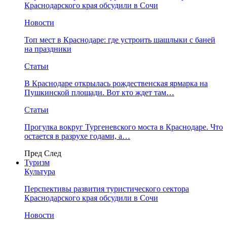
Краснодарского края обсудили в Сочи
Новости
Топ мест в Краснодаре: где устроить шашлыки с баней
на праздники
Статьи
В Краснодаре открылась рождественская ярмарка на
Пушкинской площади. Вот кто ждет там…
Статьи
Прогулка вокруг Тургеневского моста в Краснодаре. Что
остается в разрухе годами, а…
Пред
След
Туризм
Культура
Перспективы развития туристического сектора
Краснодарского края обсудили в Сочи
Новости