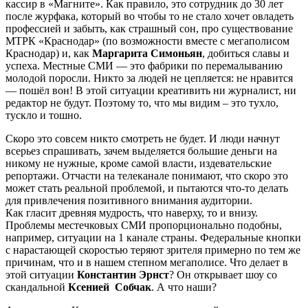
кассир в «Магните». Как правило, это сотрудник до 30 лет
после журфака, который во чтобы то не стало хочет овладеть
профессией и забыть, как страшный сон, про существование
МТРК «Краснодар» (по возможности вместе с мегаполисом
Краснодар) и, как
Маргарита
Симоньян
, добиться славы и
успеха. Местные СМИ — это фабрики по перемалыванию
молодой поросли. Никто за людей не цепляется: не нравится
— пошёл вон! В этой ситуации креативить ни журналист, ни
редактор не будут. Поэтому то, что мы видим – это тухло,
тускло и тошно.
Скоро это совсем никто смотреть не будет. И люди начнут
всерьез спрашивать, зачем выделяется большие деньги на
никому не нужные, кроме самой власти, издевательские
репортажи. Отчасти на телеканале понимают, что скоро это
может стать реальной проблемой, и пытаются что-то делать
для привлечения позитивного внимания аудитории.
Как гласит древняя мудрость, что наверху, то и внизу.
Проблемы местечковых СМИ пропорционально подобны,
например, ситуации на 1 канале страны. Федеральные кнопки
с нарастающей скоростью теряют зрителя примерно по тем же
причинам, что и в нашем степном мегаполисе. Что делает в
этой ситуации
Константин
Эрнс
т
? Он открывает шоу со
скандальной
Ксенией
Собчак
. А что наши?