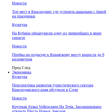
Новости
Топ мест в Краснодаре: где устроить шашлыки с баней
на праздники
Культура
На Кубани обнаружили одну из древнейших в мире
синагог
Новости
Пробка на подъезде к Крымскому мосту выросла до 9
километров
Пред
След
Экономика
Культура
Перспективы развития туристического сектора
Краснодарского края обсудили в Сочи
Новости
Крупная Атака Volkswagen На Tesla. Запланировано
открыть Шесть Новых Заводов