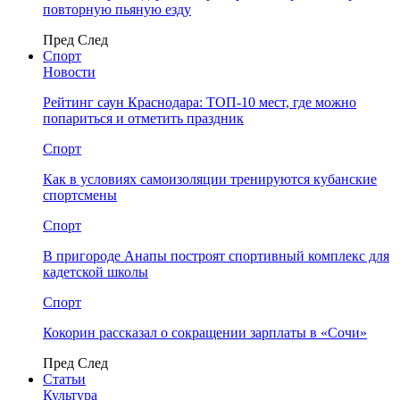
повторную пьяную езду
Пред
След
Спорт
Новости
Рейтинг саун Краснодара: ТОП-10 мест, где можно
попариться и отметить праздник
Спорт
Как в условиях самоизоляции тренируются кубанские
спортсмены
Спорт
В пригороде Анапы построят спортивный комплекс для
кадетской школы
Спорт
Кокорин рассказал о сокращении зарплаты в «Сочи»
Пред
След
Статьи
Культура