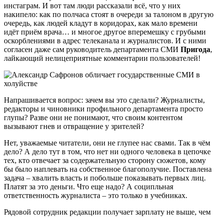
инстаграм. И вот там люди рассказали всё, что у них
накипело: как по полчаса стоят в очереди за талоном в другую
очередь, как людей кладут в коридорах, как мало времени
идёт приём врача… и многое другое вперемешку с грубыми
оскорблениями в адрес телеканала и журналистов. И с ними
согласен даже сам руководитель департамента СМИ
Пригода
,
лайкающий нелицеприятные комментарии пользователей!
Напрашивается вопрос: зачем вы это сделали? Журналисты,
редакторы и чиновники профильного департамента просто
глупы? Разве они не понимают, что своим контентом
вызывают гнев и отвращение у зрителей?
Нет, уважаемые читатели, они не глупее нас свами. Так в чём
дело? А дело тут в том, что нет ни одного человека в цепочке
тех, кто отвечает за содержательную сторону сюжетов, кому
бы было наплевать на собственное благополучие. Поставлена
задача – хвалить власть и побольше показывать первых лиц.
Платят за это деньги. Что еще надо? А соципльная
ответственность журналиста – это только в учебниках.
Рядовой сотрудник редакции получает зарплату не выше, чем