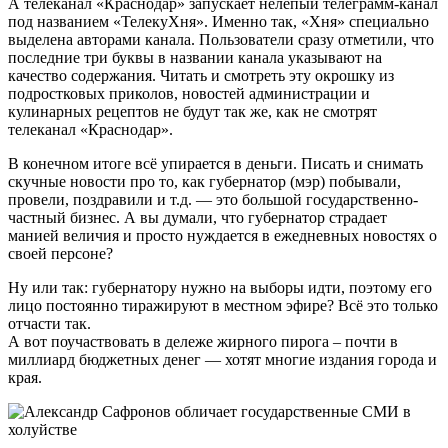
А телеканал «Краснодар» запускает нелепый телеграмм-канал
под названием «ТелекуХня». Именно так, «Хня» специально
выделена авторами канала. Пользователи сразу отметили, что
последние три буквы в названии канала указывают на
качество содержания. Читать и смотреть эту окрошку из
подростковых приколов, новостей администрации и
кулинарных рецептов не будут так же, как не смотрят
телеканал «Краснодар».
В конечном итоге всё упирается в деньги. Писать и снимать
скучные новости про то, как губернатор (мэр) побывали,
провели, поздравили и т.д. — это большой государственно-
частный бизнес. А вы думали, что губернатор страдает
манией величия и просто нуждается в ежедневных новостях о
своей персоне?
Ну или так: губернатору нужно на выборы идти, поэтому его
лицо постоянно тиражируют в местном эфире? Всё это только
отчасти так.
А вот поучаствовать в дележе жирного пирога – почти в
миллиард бюджетных денег — хотят многие издания города и
края.