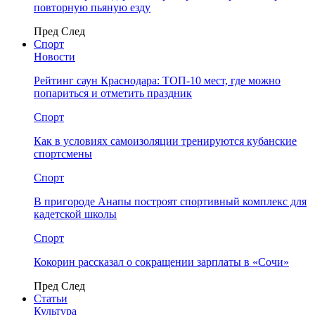
повторную пьяную езду
Пред
След
Спорт
Новости
Рейтинг саун Краснодара: ТОП-10 мест, где можно
попариться и отметить праздник
Спорт
Как в условиях самоизоляции тренируются кубанские
спортсмены
Спорт
В пригороде Анапы построят спортивный комплекс для
кадетской школы
Спорт
Кокорин рассказал о сокращении зарплаты в «Сочи»
Пред
След
Статьи
Культура