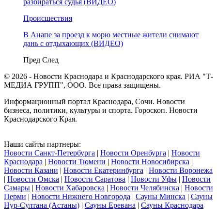
разбираться судья (ВИДЕО)
Происшествия
В Анапе за проезд к морю местные жители снимают
дань с отдыхающих (ВИДЕО)
Пред
След
© 2026 - Новости Краснодара и Краснодарского края. РИА "Т-
МЕДИА ГРУПП", ООО. Все права защищены.
Информационный портал Краснодара, Сочи. Новости
бизнеса, политики, культуры и спорта. Гороскоп. Новости
Краснодарского Края.
Наши сайты партнеры:
Новости Санкт-Петербурга
|
Новости Оренбурга
|
Новости
Краснодара
|
Новости Тюмени
|
Новости Новосибирска
|
Новости Казани
|
Новости Екатеринбурга
|
Новости Воронежа
|
Новости Омска
|
Новости Саратова
|
Новости Уфы
|
Новости
Самары
|
Новости Хабаровска
|
Новости Челябинска
|
Новости
Перми
|
Новости Нижнего Новгорода
|
Сауны Минска
|
Сауны
Нур-Султана (Астаны)
|
Сауны Еревана
|
Сауны Краснодара