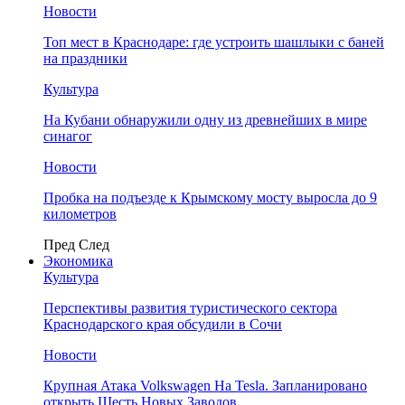
Новости
Топ мест в Краснодаре: где устроить шашлыки с баней
на праздники
Культура
На Кубани обнаружили одну из древнейших в мире
синагог
Новости
Пробка на подъезде к Крымскому мосту выросла до 9
километров
Пред
След
Экономика
Культура
Перспективы развития туристического сектора
Краснодарского края обсудили в Сочи
Новости
Крупная Атака Volkswagen На Tesla. Запланировано
открыть Шесть Новых Заводов