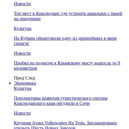
Новости
Топ мест в Краснодаре: где устроить шашлыки с баней
на праздники
Культура
На Кубани обнаружили одну из древнейших в мире
синагог
Новости
Пробка на подъезде к Крымскому мосту выросла до 9
километров
Пред
След
Экономика
Культура
Перспективы развития туристического сектора
Краснодарского края обсудили в Сочи
Новости
Крупная Атака Volkswagen На Tesla. Запланировано
открыть Шесть Новых Заводов