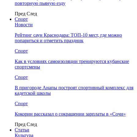
повторную пьяную езду
Пред
След
Спорт
Новости
Рейтинг саун Краснодара: ТОП-10 мест, где можно
попариться и отметить праздник
Спорт
Как в условиях самоизоляции тренируются кубанские
спортсмены
Спорт
В пригороде Анапы построят спортивный комплекс для
кадетской школы
Спорт
Кокорин рассказал о сокращении зарплаты в «Сочи»
Пред
След
Статьи
Культура