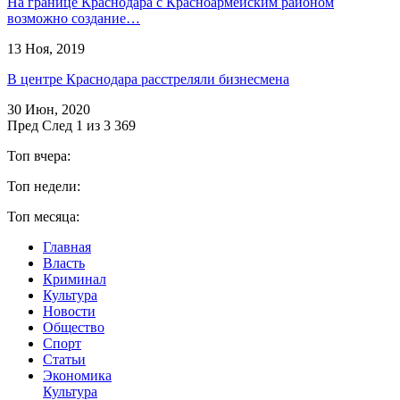
На границе Краснодара с Красноармейским районом
возможно создание…
13 Ноя, 2019
В центре Краснодара расстреляли бизнесмена
30 Июн, 2020
Пред
След
1 из 3 369
Топ вчера:
Топ недели:
Топ месяца:
Главная
Власть
Криминал
Культура
Новости
Общество
Спорт
Статьи
Экономика
Культура