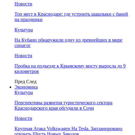
Новости
Топ мест в Краснодаре: где устроить шашлыки с баней
на праздники
Культура
На Кубани обнаружили одну из древнейших в мире
синагог
Новости
Пробка на подъезде к Крымскому мосту выросла до 9
километров
Пред
След
Экономика
Культура
Перспективы развития туристического сектора
Краснодарского края обсудили в Сочи
Новости
Крупная Атака Volkswagen На Tesla. Запланировано
открыть Шесть Новых Заводов