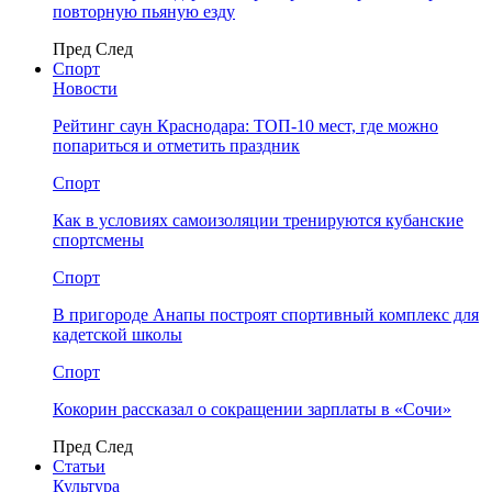
повторную пьяную езду
Пред
След
Спорт
Новости
Рейтинг саун Краснодара: ТОП-10 мест, где можно
попариться и отметить праздник
Спорт
Как в условиях самоизоляции тренируются кубанские
спортсмены
Спорт
В пригороде Анапы построят спортивный комплекс для
кадетской школы
Спорт
Кокорин рассказал о сокращении зарплаты в «Сочи»
Пред
След
Статьи
Культура