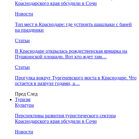
Краснодарского края обсудили в Сочи
Новости
Топ мест в Краснодаре: где устроить шашлыки с баней
на праздники
Статьи
В Краснодаре открылась рождественская ярмарка на
Пушкинской площади. Вот кто ждет там…
Статьи
Прогулка вокруг Тургеневского моста в Краснодаре. Что
остается в разрухе годами, а…
Пред
След
Туризм
Культура
Перспективы развития туристического сектора
Краснодарского края обсудили в Сочи
Новости