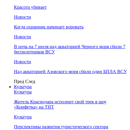
Красота убивает
Новости
Когда охранник начинает воровать
Новости
В ночь на 7 июля над акваторией Черного моря сбили 7
беспилотников ВСУ
Новости
Над акваторией Азовского моря сбили один БПЛА ВСУ
Пред
След
Культура
Культура
Житель Краснодара исполнит свой трек в шоу
«Конфетка» на ТНТ
Культура
Перспективы развития туристического сектора