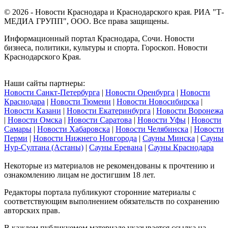
© 2026 - Новости Краснодара и Краснодарского края. РИА "Т-
МЕДИА ГРУПП", ООО. Все права защищены.
Информационный портал Краснодара, Сочи. Новости
бизнеса, политики, культуры и спорта. Гороскоп. Новости
Краснодарского Края.
Наши сайты партнеры:
Новости Санкт-Петербурга
|
Новости Оренбурга
|
Новости
Краснодара
|
Новости Тюмени
|
Новости Новосибирска
|
Новости Казани
|
Новости Екатеринбурга
|
Новости Воронежа
|
Новости Омска
|
Новости Саратова
|
Новости Уфы
|
Новости
Самары
|
Новости Хабаровска
|
Новости Челябинска
|
Новости
Перми
|
Новости Нижнего Новгорода
|
Сауны Минска
|
Сауны
Нур-Султана (Астаны)
|
Сауны Еревана
|
Сауны Краснодара
Некоторые из материалов не рекомендованы к прочтению и
ознакомлению лицам не достигшим 18 лет.
Редакторы портала публикуют сторонние материалы с
соответствующим выполнением обязательств по сохранению
авторских прав.
В каждом публикуемом материале указывается ссылка на