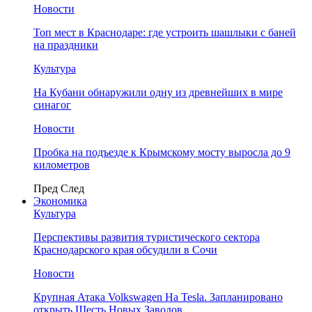
Новости
Топ мест в Краснодаре: где устроить шашлыки с баней
на праздники
Культура
На Кубани обнаружили одну из древнейших в мире
синагог
Новости
Пробка на подъезде к Крымскому мосту выросла до 9
километров
Пред
След
Экономика
Культура
Перспективы развития туристического сектора
Краснодарского края обсудили в Сочи
Новости
Крупная Атака Volkswagen На Tesla. Запланировано
открыть Шесть Новых Заводов