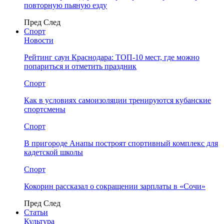
повторную пьяную езду
Пред
След
Спорт
Новости
Рейтинг саун Краснодара: ТОП-10 мест, где можно
попариться и отметить праздник
Спорт
Как в условиях самоизоляции тренируются кубанские
спортсмены
Спорт
В пригороде Анапы построят спортивный комплекс для
кадетской школы
Спорт
Кокорин рассказал о сокращении зарплаты в «Сочи»
Пред
След
Статьи
Культура