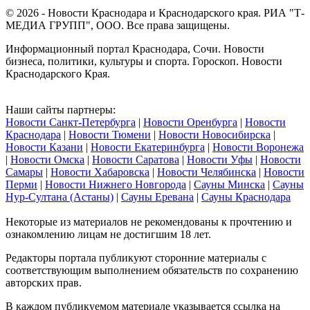
© 2026 - Новости Краснодара и Краснодарского края. РИА "Т-
МЕДИА ГРУПП", ООО. Все права защищены.
Информационный портал Краснодара, Сочи. Новости
бизнеса, политики, культуры и спорта. Гороскоп. Новости
Краснодарского Края.
Наши сайты партнеры:
Новости Санкт-Петербурга
|
Новости Оренбурга
|
Новости
Краснодара
|
Новости Тюмени
|
Новости Новосибирска
|
Новости Казани
|
Новости Екатеринбурга
|
Новости Воронежа
|
Новости Омска
|
Новости Саратова
|
Новости Уфы
|
Новости
Самары
|
Новости Хабаровска
|
Новости Челябинска
|
Новости
Перми
|
Новости Нижнего Новгорода
|
Сауны Минска
|
Сауны
Нур-Султана (Астаны)
|
Сауны Еревана
|
Сауны Краснодара
Некоторые из материалов не рекомендованы к прочтению и
ознакомлению лицам не достигшим 18 лет.
Редакторы портала публикуют сторонние материалы с
соответствующим выполнением обязательств по сохранению
авторских прав.
В каждом публикуемом материале указывается ссылка на