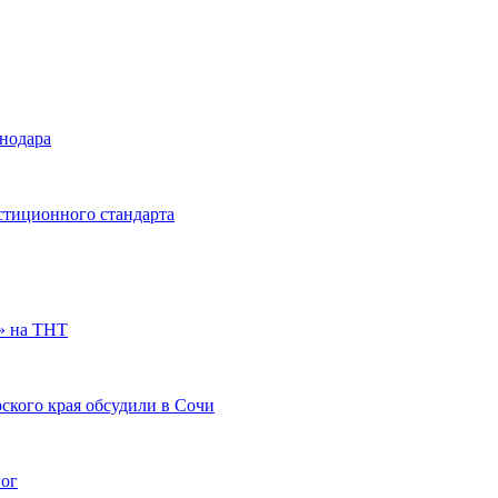
снодара
стиционного стандарта
» на ТНТ
ского края обсудили в Сочи
гог