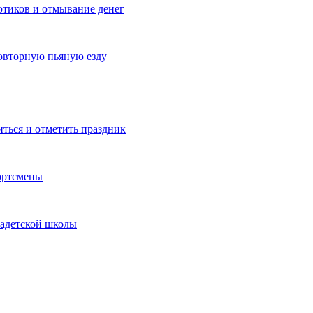
котиков и отмывание денег
овторную пьяную езду
иться и отметить праздник
ортсмены
кадетской школы