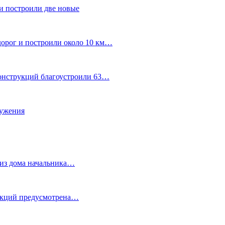
и построили две новые
дорог и построили около 10 км…
конструкций благоустроили 63…
лужения
о из дома начальника…
 акций предусмотрена…