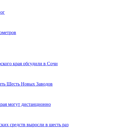
гог
лометров
ского края обсудили в Сочи
рыть Шесть Новых Заводов
рая могут дистанционно
ких средств выросли в шесть раз